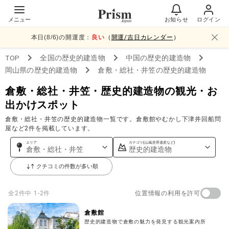
メニュー
お知らせ
ログイン
本日(
8
/
6
)の開運度：
良い
（
開運/吉日カレンダー
）
TOP
全国
の歴史的建造物
中国
の歴史的建造物
岡山県
の歴史的建造物
倉敷・総社・井笠
の歴史的建造物
倉敷・総社・井笠・歴史的建造物の観光・お
出かけスポット
倉敷・総社・井笠の歴史的建造物一覧です。倉敷館やむかし下津井回船問
屋など2件を掲載しています。
エリア
カテゴリ(山,城,世界遺産など)
倉敷・総社・井笠
歴史的建造物
クチコミの件数が多い順
位置情報の利用を許可
全
2
件中
1-2件
倉敷館
歴史的建造物で倉敷の魅力を発見する観光案内所