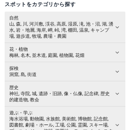
スポットをカテゴリから探す
自然
山, 森, 川, 河川敷, 渓谷, 高原, 湿原, 滝, 池・沼, 湖, 湧
水, 岩・地層, 海岸, 岬, 峠, 湾, 棚田, 温泉, キャンプ
場, 遊歩道, 牧場, 農場・農園
花・植物
梅林, 名木, 並木道, 庭園, 植物園, 花畑
探検
洞窟, 島, 街道
歴史
神社, 寺院, 城, 遺跡・旧跡, 像・仏像, 記念碑, 歴史
的建造物, 教会
遊ぶ・学ぶ
海水浴場, 動物園, 水族館, 美術館, 博物館, 記念館,
図書館, 劇場・ホール, 工場, 公園, 霊園, スキー場,