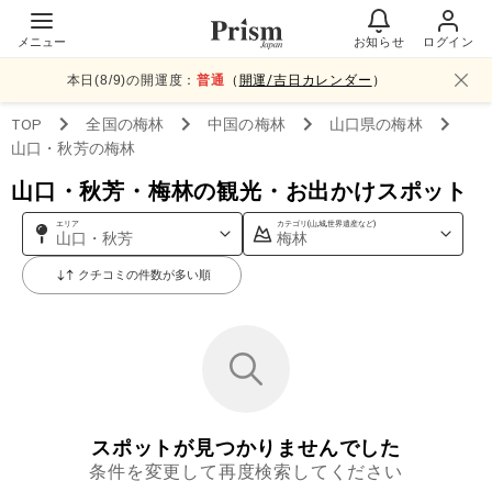
メニュー
お知らせ
ログイン
本日(
8
/
9
)の開運度：
普通
（
開運/吉日カレンダー
）
TOP
全国
の梅林
中国
の梅林
山口県
の梅林
山口・秋芳
の梅林
山口・秋芳・梅林の観光・お出かけスポット
エリア
カテゴリ(山,城,世界遺産など)
山口・秋芳
梅林
クチコミの件数が多い順
スポットが見つかりませんでした
条件を変更して再度検索してください