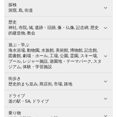
探検
洞窟, 島, 街道
歴史
神社, 寺院, 城, 遺跡・旧跡, 像・仏像, 記念碑, 歴史
的建造物, 教会
遊ぶ・学ぶ
海水浴場, 動物園, 水族館, 美術館, 博物館, 記念館,
図書館, 劇場・ホール, 工場, 公園, 霊園, スキー場,
プール, レジャー施設, 遊園地・テーマパーク, スタ
ジアム, 体験・学習施設
街歩き
歴史的まち並み, 商店街, 市場, 路地
ドライブ
道の駅・SA, ドライブ
乗り物