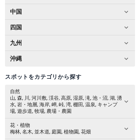
中国
四国
九州
沖縄
スポットをカテゴリから探す
自然
山, 森, 川, 河川敷, 渓谷, 高原, 湿原, 滝, 池・沼, 湖, 湧
水, 岩・地層, 海岸, 岬, 峠, 湾, 棚田, 温泉, キャンプ
場, 遊歩道, 牧場, 農場・農園
花・植物
梅林, 名木, 並木道, 庭園, 植物園, 花畑