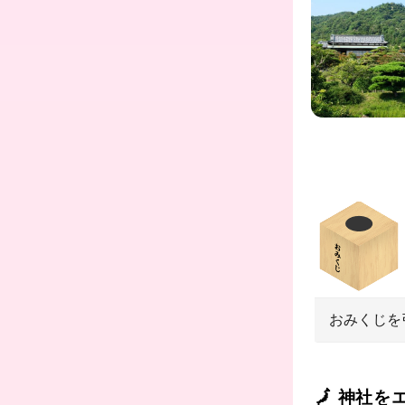
おみくじを
🗾 神社