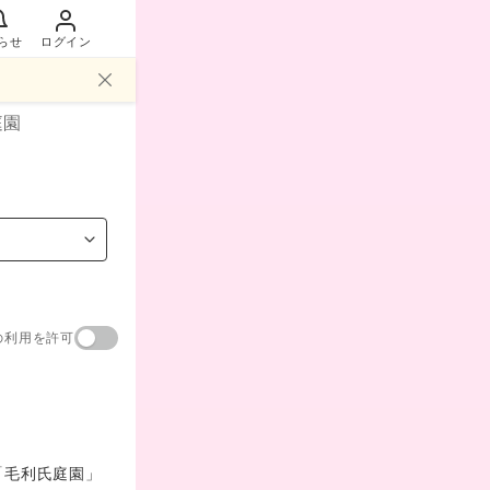
らせ
ログイン
庭園
の利用を許可
「毛利氏庭園」