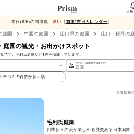
お知
本日(
8
/
6
)の開運度：
良い
（
開運/吉日カレンダー
）
の庭園
中国
の庭園
山口県
の庭園
山口・秋芳
の
・庭園の観光・お出かけスポット
覧です。毛利氏庭園など1件を掲載しています。
カテゴリ(山,城,世界遺産など)
庭園
クチコミの件数が多い順
位置情報
毛利氏庭園
四季折々の美が楽しめる歴史ある日本庭園