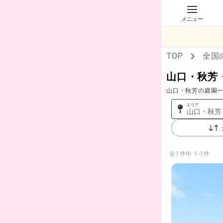
メニュー
TOP
全国
山口・秋芳
山口・秋芳の庭園一
エリア
山口・秋芳
全
1
件中
1-1件