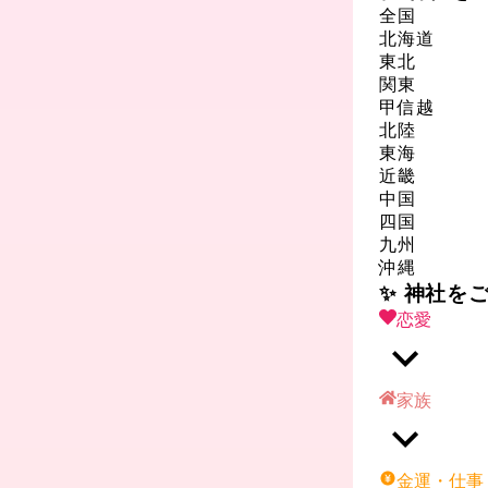
全国
北海道
東北
関東
甲信越
北陸
東海
近畿
中国
四国
九州
沖縄
✨ 神社を
恋愛
家族
金運・仕事