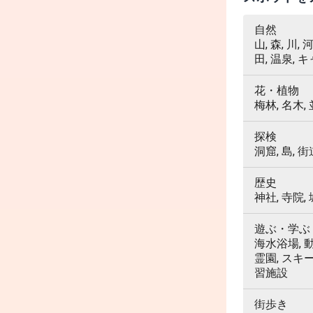
自然
山, 森, 川,
田, 温泉, 
花・植物
梅林, 名木,
探検
洞窟, 島, 街
歴史
神社, 寺院,
遊ぶ・学ぶ
海水浴場, 動
霊園, スキ
習施設
街歩き