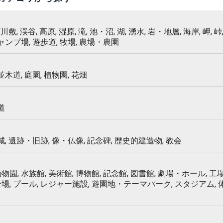
 河川敷, 渓谷, 高原, 湿原, 滝, 池・沼, 湖, 湧水, 岩・地層, 海岸, 岬, 峠,
キャンプ場, 遊歩道, 牧場, 農場・農園
 並木道, 庭園, 植物園, 花畑
道
 城, 遺跡・旧跡, 像・仏像, 記念碑, 歴史的建造物, 教会
物園, 水族館, 美術館, 博物館, 記念館, 図書館, 劇場・ホール, 工場
ー場, プール, レジャー施設, 遊園地・テーマパーク, スタジアム,