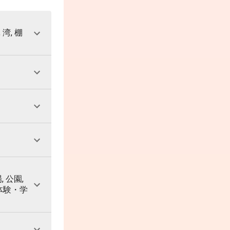
 湾, 棚
, 公園,
 体験・学