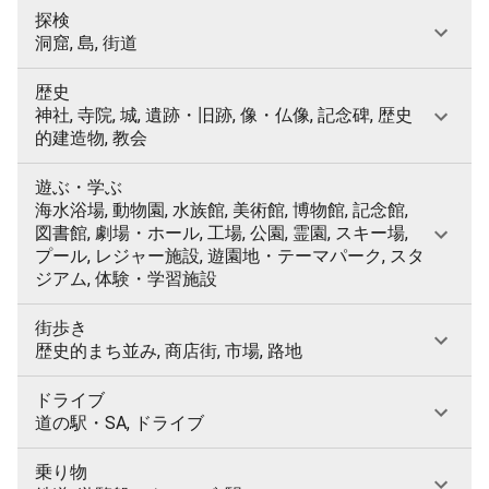
探検
洞窟, 島, 街道
歴史
神社, 寺院, 城, 遺跡・旧跡, 像・仏像, 記念碑, 歴史
的建造物, 教会
遊ぶ・学ぶ
海水浴場, 動物園, 水族館, 美術館, 博物館, 記念館,
図書館, 劇場・ホール, 工場, 公園, 霊園, スキー場,
プール, レジャー施設, 遊園地・テーマパーク, スタ
ジアム, 体験・学習施設
街歩き
歴史的まち並み, 商店街, 市場, 路地
ドライブ
道の駅・SA, ドライブ
乗り物