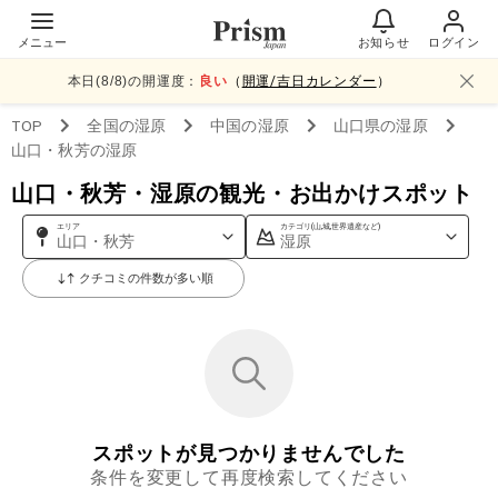
メニュー
お知らせ
ログイン
本日(
8
/
8
)の開運度：
良い
（
開運/吉日カレンダー
）
TOP
全国
の湿原
中国
の湿原
山口県
の湿原
山口・秋芳
の湿原
山口・秋芳・湿原の観光・お出かけスポット
エリア
カテゴリ(山,城,世界遺産など)
山口・秋芳
湿原
クチコミの件数が多い順
スポットが見つかりませんでした
条件を変更して再度検索してください