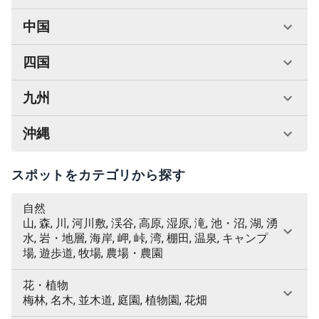
中国
四国
九州
沖縄
スポットをカテゴリから探す
自然
山, 森, 川, 河川敷, 渓谷, 高原, 湿原, 滝, 池・沼, 湖, 湧
水, 岩・地層, 海岸, 岬, 峠, 湾, 棚田, 温泉, キャンプ
場, 遊歩道, 牧場, 農場・農園
花・植物
梅林, 名木, 並木道, 庭園, 植物園, 花畑