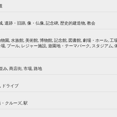
道
 城, 遺跡・旧跡, 像・仏像, 記念碑, 歴史的建造物, 教会
物園, 水族館, 美術館, 博物館, 記念館, 図書館, 劇場・ホール, 工場
ー場, プール, レジャー施設, 遊園地・テーマパーク, スタジアム,
み, 商店街, 市場, 路地
, ドライブ
船・クルーズ, 駅