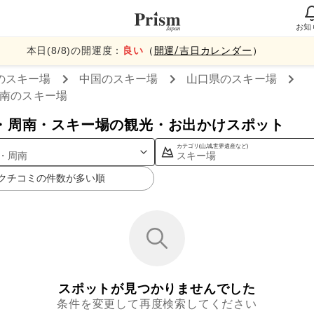
お知
本日(
8
/
8
)の開運度：
良い
（
開運/吉日カレンダー
）
のスキー場
中国
のスキー場
山口県
のスキー場
南
のスキー場
・周南・スキー場の観光・お出かけスポット
カテゴリ(山,城,世界遺産など)
・周南
スキー場
クチコミの件数が多い順
スポットが見つかりませんでした
条件を変更して再度検索してください