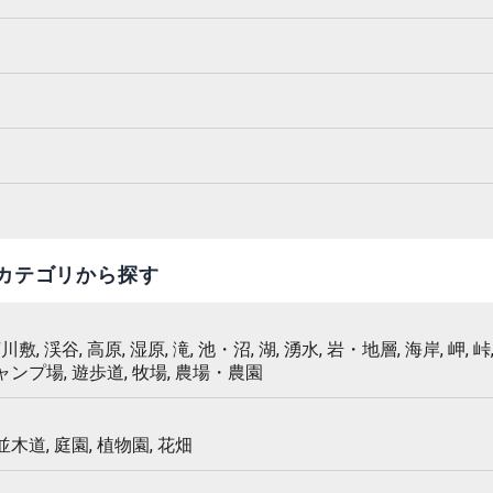
カテゴリから探す
 河川敷, 渓谷, 高原, 湿原, 滝, 池・沼, 湖, 湧水, 岩・地層, 海岸, 岬, 峠,
キャンプ場, 遊歩道, 牧場, 農場・農園
 並木道, 庭園, 植物園, 花畑