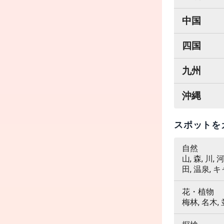
中国
四国
九州
沖縄
スポットを
自然
山, 森, 川,
田, 温泉, 
花・植物
梅林, 名木,