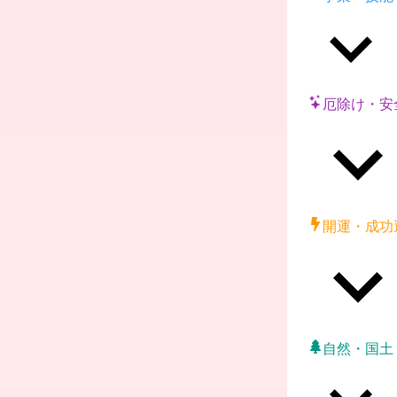
厄除け・安
開運・成功
自然・国土