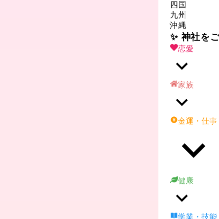
四国
九州
沖縄
✨ 神社を
恋愛
家族
金運・仕事
健康
学業・技能