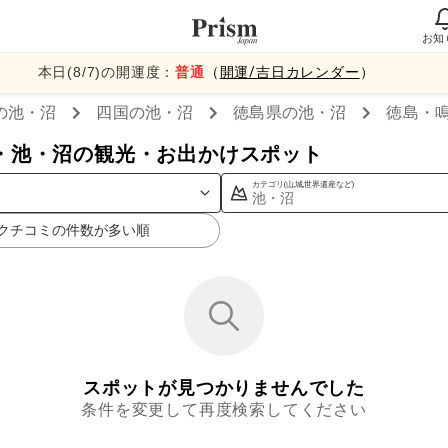
お知
本日(
8
/
7
)の開運度：
普通
（
開運/吉日カレンダー
）
の池・沼
四国
の池・沼
徳島県
の池・沼
徳島・
・池・沼の観光・お出かけスポット
カテゴリ(山,城,世界遺産など)
池・沼
クチコミの件数が多い順
スポットが見つかりませんでした
条件を変更して再度検索してください