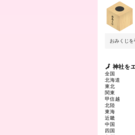
おみくじを
🗾 神社
全国
北海道
東北
関東
甲信越
北陸
東海
近畿
中国
四国