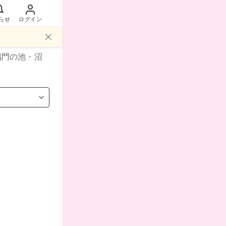
らせ
ログイン
鳴門
の池・沼