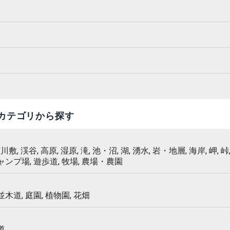
カテゴリから探す
 河川敷, 渓谷, 高原, 湿原, 滝, 池・沼, 湖, 湧水, 岩・地層, 海岸, 岬, 峠,
キャンプ場, 遊歩道, 牧場, 農場・農園
 並木道, 庭園, 植物園, 花畑
道