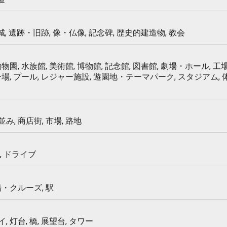
 城, 遺跡・旧跡, 像・仏像, 記念碑, 歴史的建造物, 教会
物園, 水族館, 美術館, 博物館, 記念館, 図書館, 劇場・ホール, 工場
ー場, プール, レジャー施設, 遊園地・テーマパーク, スタジアム,
み, 商店街, 市場, 路地
, ドライブ
船・クルーズ, 駅
 灯台, 橋, 展望台, タワー