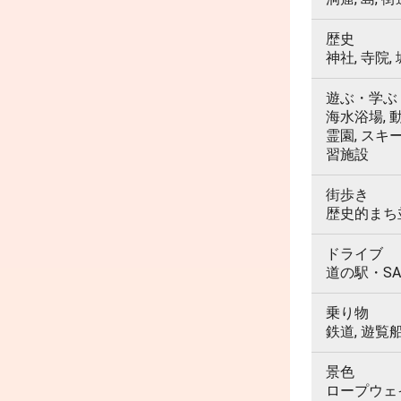
歴史
神社, 寺院,
遊ぶ・学ぶ
海水浴場, 動
霊園, スキ
習施設
街歩き
歴史的まち並
ドライブ
道の駅・SA
乗り物
鉄道, 遊覧
景色
ロープウェイ,