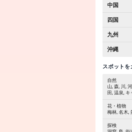
中国
四国
九州
沖縄
スポットを
自然
山, 森, 川,
田, 温泉, 
花・植物
梅林, 名木,
探検
洞窟, 島, 街