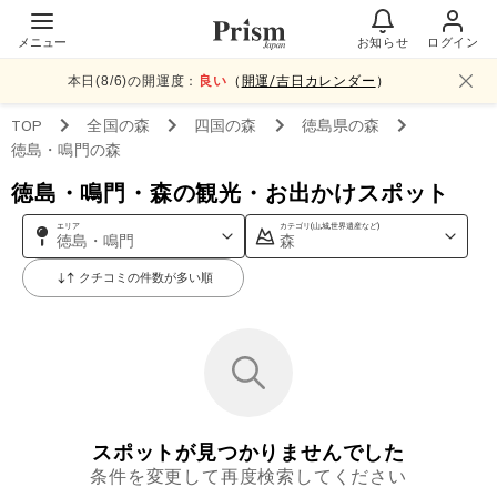
メニュー
お知らせ
ログイン
本日(
8
/
6
)の開運度：
良い
（
開運/吉日カレンダー
）
TOP
全国
の森
四国
の森
徳島県
の森
徳島・鳴門
の森
徳島・鳴門・森の観光・お出かけスポット
エリア
カテゴリ(山,城,世界遺産など)
徳島・鳴門
森
クチコミの件数が多い順
スポットが見つかりませんでした
条件を変更して再度検索してください