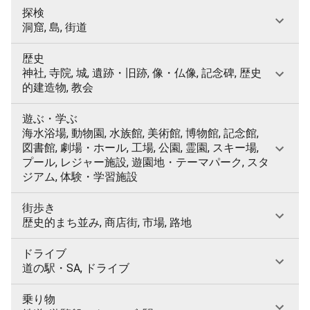
探検
洞窟, 島, 街道
歴史
神社, 寺院, 城, 遺跡・旧跡, 像・仏像, 記念碑, 歴史
的建造物, 教会
遊ぶ・学ぶ
海水浴場, 動物園, 水族館, 美術館, 博物館, 記念館,
図書館, 劇場・ホール, 工場, 公園, 霊園, スキー場,
プール, レジャー施設, 遊園地・テーマパーク, スタ
ジアム, 体験・学習施設
街歩き
歴史的まち並み, 商店街, 市場, 路地
ドライブ
道の駅・SA, ドライブ
乗り物