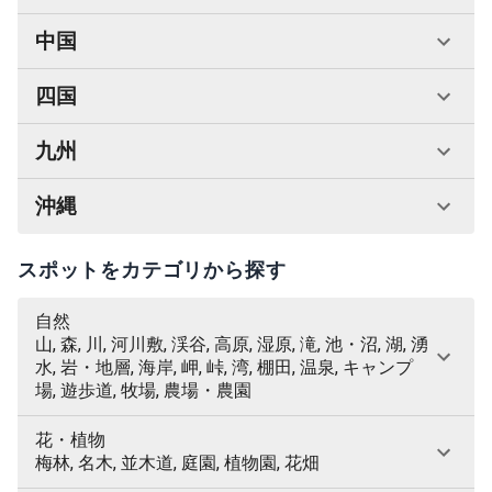
中国
四国
九州
沖縄
スポットをカテゴリから探す
自然
山, 森, 川, 河川敷, 渓谷, 高原, 湿原, 滝, 池・沼, 湖, 湧
水, 岩・地層, 海岸, 岬, 峠, 湾, 棚田, 温泉, キャンプ
場, 遊歩道, 牧場, 農場・農園
花・植物
梅林, 名木, 並木道, 庭園, 植物園, 花畑