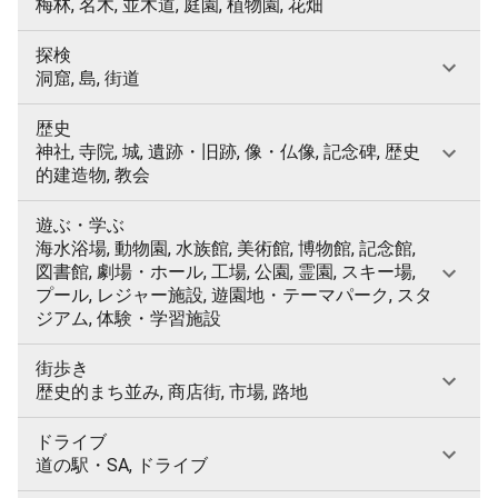
梅林, 名木, 並木道, 庭園, 植物園, 花畑
探検
洞窟, 島, 街道
歴史
神社, 寺院, 城, 遺跡・旧跡, 像・仏像, 記念碑, 歴史
的建造物, 教会
遊ぶ・学ぶ
海水浴場, 動物園, 水族館, 美術館, 博物館, 記念館,
図書館, 劇場・ホール, 工場, 公園, 霊園, スキー場,
プール, レジャー施設, 遊園地・テーマパーク, スタ
ジアム, 体験・学習施設
街歩き
歴史的まち並み, 商店街, 市場, 路地
ドライブ
道の駅・SA, ドライブ