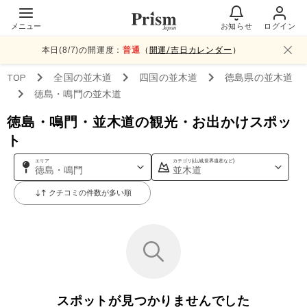
メニュー
お知らせ
ログイン
本日(
8
/
7
)の開運度：
普通
（
開運/吉日カレンダー
）
TOP
全国
の並木道
四国
の並木道
徳島県
の並木道
徳島・鳴門
の並木道
徳島・鳴門・並木道の観光・お出かけスポッ
ト
エリア
カテゴリ(山,城,世界遺産など)
徳島・鳴門
並木道
クチコミの件数が多い順
スポットが見つかりませんでした