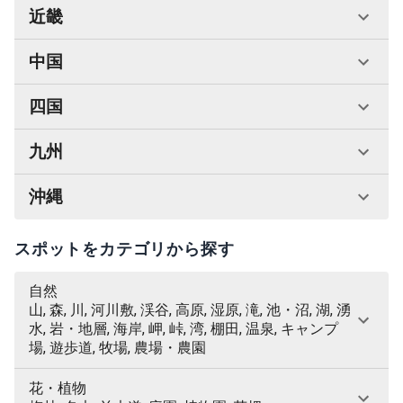
近畿
中国
四国
九州
沖縄
スポットをカテゴリから探す
自然
山, 森, 川, 河川敷, 渓谷, 高原, 湿原, 滝, 池・沼, 湖, 湧
水, 岩・地層, 海岸, 岬, 峠, 湾, 棚田, 温泉, キャンプ
場, 遊歩道, 牧場, 農場・農園
花・植物