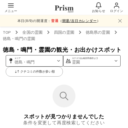
メニュー
お知らせ
ログイン
本日(
8
/
9
)の開運度：
普通
（
開運/吉日カレンダー
）
TOP
全国
の霊園
四国
の霊園
徳島県
の霊園
徳島・鳴門
の霊園
徳島・鳴門・霊園の観光・お出かけスポット
エリア
カテゴリ(山,城,世界遺産など)
徳島・鳴門
霊園
クチコミの件数が多い順
スポットが見つかりませんでした
条件を変更して再度検索してください