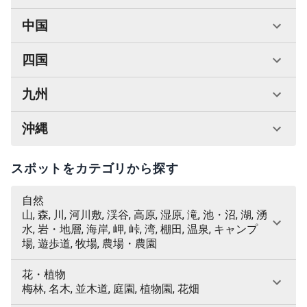
中国
四国
九州
沖縄
スポットをカテゴリから探す
自然
山, 森, 川, 河川敷, 渓谷, 高原, 湿原, 滝, 池・沼, 湖, 湧
水, 岩・地層, 海岸, 岬, 峠, 湾, 棚田, 温泉, キャンプ
場, 遊歩道, 牧場, 農場・農園
花・植物
梅林, 名木, 並木道, 庭園, 植物園, 花畑