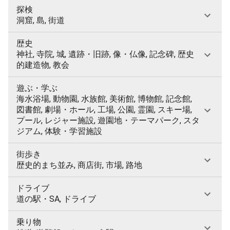
探検
洞窟, 島, 街道
歴史
神社, 寺院, 城, 遺跡・旧跡, 像・仏像, 記念碑, 歴史
的建造物, 教会
遊ぶ・学ぶ
海水浴場, 動物園, 水族館, 美術館, 博物館, 記念館,
図書館, 劇場・ホール, 工場, 公園, 霊園, スキー場,
プール, レジャー施設, 遊園地・テーマパーク, スタ
ジアム, 体験・学習施設
街歩き
歴史的まち並み, 商店街, 市場, 路地
ドライブ
道の駅・SA, ドライブ
乗り物