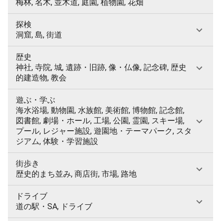
梅林, 名木, 並木道, 庭園, 植物園, 花畑
探検
洞窟, 島, 街道
歴史
神社, 寺院, 城, 遺跡・旧跡, 像・仏像, 記念碑, 歴史
的建造物, 教会
遊ぶ・学ぶ
海水浴場, 動物園, 水族館, 美術館, 博物館, 記念館,
図書館, 劇場・ホール, 工場, 公園, 霊園, スキー場,
プール, レジャー施設, 遊園地・テーマパーク, スタ
ジアム, 体験・学習施設
街歩き
歴史的まち並み, 商店街, 市場, 路地
ドライブ
道の駅・SA, ドライブ