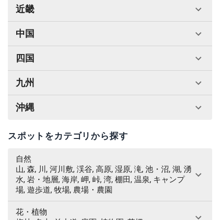
近畿
中国
四国
九州
沖縄
スポットをカテゴリから探す
自然
山, 森, 川, 河川敷, 渓谷, 高原, 湿原, 滝, 池・沼, 湖, 湧
水, 岩・地層, 海岸, 岬, 峠, 湾, 棚田, 温泉, キャンプ
場, 遊歩道, 牧場, 農場・農園
花・植物