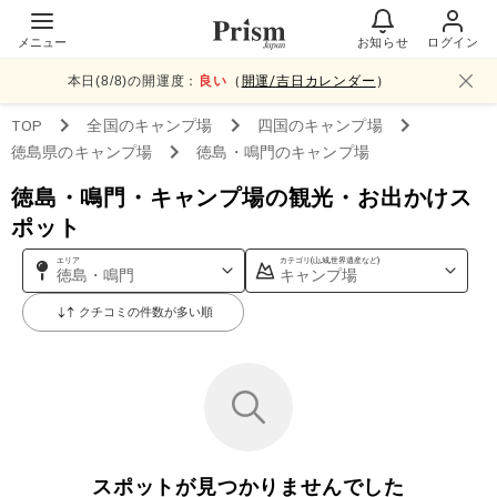
メニュー
お知らせ
ログイン
本日(
8
/
8
)の開運度：
良い
（
開運/吉日カレンダー
）
TOP
全国
のキャンプ場
四国
のキャンプ場
徳島県
のキャンプ場
徳島・鳴門
のキャンプ場
徳島・鳴門・キャンプ場の観光・お出かけス
ポット
エリア
カテゴリ(山,城,世界遺産など)
徳島・鳴門
キャンプ場
クチコミの件数が多い順
スポットが見つかりませんでした