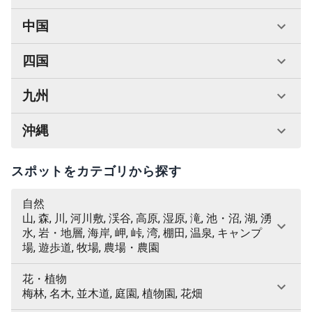
中国
四国
九州
沖縄
スポットをカテゴリから探す
自然
山, 森, 川, 河川敷, 渓谷, 高原, 湿原, 滝, 池・沼, 湖, 湧
水, 岩・地層, 海岸, 岬, 峠, 湾, 棚田, 温泉, キャンプ
場, 遊歩道, 牧場, 農場・農園
花・植物
梅林, 名木, 並木道, 庭園, 植物園, 花畑