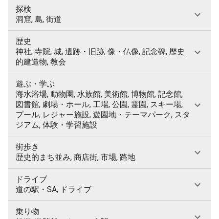
探検
洞窟, 島, 街道
歴史
神社, 寺院, 城, 遺跡・旧跡, 像・仏像, 記念碑, 歴史
的建造物, 教会
遊ぶ・学ぶ
海水浴場, 動物園, 水族館, 美術館, 博物館, 記念館,
図書館, 劇場・ホール, 工場, 公園, 霊園, スキー場,
プール, レジャー施設, 遊園地・テーマパーク, スタ
ジアム, 体験・学習施設
街歩き
歴史的まち並み, 商店街, 市場, 路地
ドライブ
道の駅・SA, ドライブ
乗り物