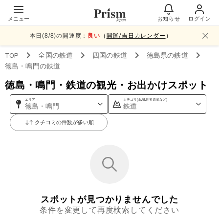
メニュー
お知らせ
ログイン
本日(
8
/
8
)の開運度：
良い
（
開運/吉日カレンダー
）
TOP
全国
の鉄道
四国
の鉄道
徳島県
の鉄道
徳島・鳴門
の鉄道
徳島・鳴門・鉄道の観光・お出かけスポット
エリア
カテゴリ(山,城,世界遺産など)
徳島・鳴門
鉄道
クチコミの件数が多い順
スポットが見つかりませんでした
条件を変更して再度検索してください