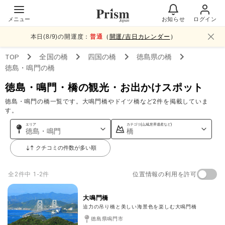
メニュー
お知らせ
ログイン
本日(
8
/
9
)の開運度：
普通
（
開運/吉日カレンダー
）
TOP
全国
の橋
四国
の橋
徳島県
の橋
徳島・鳴門
の橋
徳島・鳴門・橋の観光・お出かけスポット
徳島・鳴門の橋一覧です。大鳴門橋やドイツ橋など2件を掲載していま
す。
エリア
カテゴリ(山,城,世界遺産など)
徳島・鳴門
橋
クチコミの件数が多い順
位置情報の利用を許可
全
2
件中
1-2件
大鳴門橋
迫力の吊り橋と美しい海景色を楽しむ大鳴門橋
徳島県鳴門市