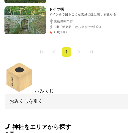
ドイツ橋
ドイツ橋で国をこえた友好の証に思いを馳せる
徳島県鳴門市
JR「板東駅」から徒歩で約30分
(
1
件)
4.0
1
おみくじ
おみくじを引く
🗾 神社をエリアから探す