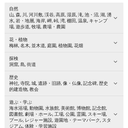
自然
山, 森, 川, 河川敷, 渓谷, 高原, 湿原, 滝, 池・沼, 湖, 湧
水, 岩・地層, 海岸, 岬, 峠, 湾, 棚田, 温泉, キャンプ
場, 遊歩道, 牧場, 農場・農園
花・植物
梅林, 名木, 並木道, 庭園, 植物園, 花畑
探検
洞窟, 島, 街道
歴史
神社, 寺院, 城, 遺跡・旧跡, 像・仏像, 記念碑, 歴史
的建造物, 教会
遊ぶ・学ぶ
海水浴場, 動物園, 水族館, 美術館, 博物館, 記念館,
図書館, 劇場・ホール, 工場, 公園, 霊園, スキー場,
プール, レジャー施設, 遊園地・テーマパーク, スタ
ジアム, 体験・学習施設