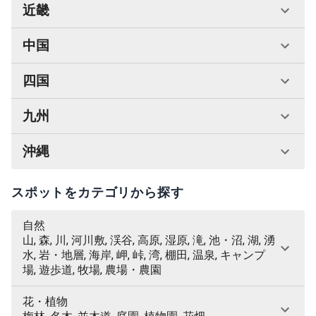
近畿
中国
四国
九州
沖縄
スポットをカテゴリから探す
自然
山, 森, 川, 河川敷, 渓谷, 高原, 湿原, 滝, 池・沼, 湖, 湧
水, 岩・地層, 海岸, 岬, 峠, 湾, 棚田, 温泉, キャンプ
場, 遊歩道, 牧場, 農場・農園
花・植物