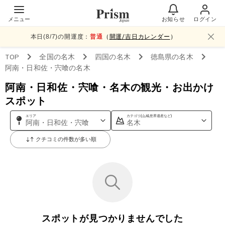
メニュー
お知らせ
ログイン
本日(
8
/
7
)の開運度：
普通
（
開運/吉日カレンダー
）
TOP
全国
の名木
四国
の名木
徳島県
の名木
阿南・日和佐・宍喰
の名木
阿南・日和佐・宍喰・名木の観光・お出かけ
スポット
エリア
カテゴリ(山,城,世界遺産など)
阿南・日和佐・宍喰
名木
クチコミの件数が多い順
スポットが見つかりませんでした