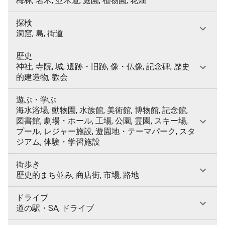
梅林, 名木, 並木道, 庭園, 植物園, 花畑
探検
洞窟, 島, 街道
歴史
神社, 寺院, 城, 遺跡・旧跡, 像・仏像, 記念碑, 歴史
的建造物, 教会
遊ぶ・学ぶ
海水浴場, 動物園, 水族館, 美術館, 博物館, 記念館,
図書館, 劇場・ホール, 工場, 公園, 霊園, スキー場,
プール, レジャー施設, 遊園地・テーマパーク, スタ
ジアム, 体験・学習施設
街歩き
歴史的まち並み, 商店街, 市場, 路地
ドライブ
道の駅・SA, ドライブ