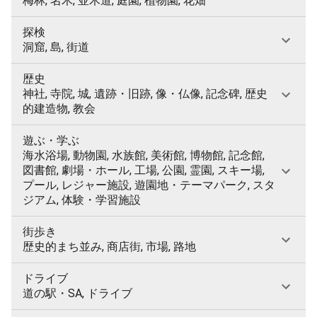
梅林, 名木, 並木道, 庭園, 植物園, 花畑
探検
洞窟, 島, 街道
歴史
神社, 寺院, 城, 遺跡・旧跡, 像・仏像, 記念碑, 歴史
的建造物, 教会
遊ぶ・学ぶ
海水浴場, 動物園, 水族館, 美術館, 博物館, 記念館,
図書館, 劇場・ホール, 工場, 公園, 霊園, スキー場,
プール, レジャー施設, 遊園地・テーマパーク, スタ
ジアム, 体験・学習施設
街歩き
歴史的まち並み, 商店街, 市場, 路地
ドライブ
道の駅・SA, ドライブ