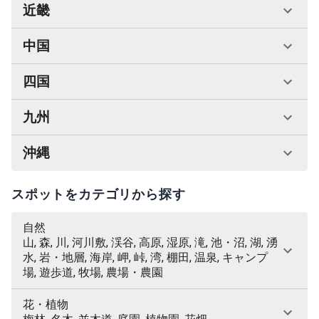
近畿
中国
四国
九州
沖縄
スポットをカテゴリから探す
自然
山, 森, 川, 河川敷, 渓谷, 高原, 湿原, 滝, 池・沼, 湖, 湧
水, 岩・地層, 海岸, 岬, 峠, 湾, 棚田, 温泉, キャンプ
場, 遊歩道, 牧場, 農場・農園
花・植物