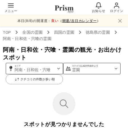
メニュー
お知らせ
ログイン
本日(
8
/
8
)の開運度：
良い
（
開運/吉日カレンダー
）
TOP
全国
の霊園
四国
の霊園
徳島県
の霊園
阿南・日和佐・宍喰
の霊園
阿南・日和佐・宍喰・霊園の観光・お出かけ
スポット
エリア
カテゴリ(山,城,世界遺産など)
阿南・日和佐・宍喰
霊園
クチコミの件数が多い順
スポットが見つかりませんでした