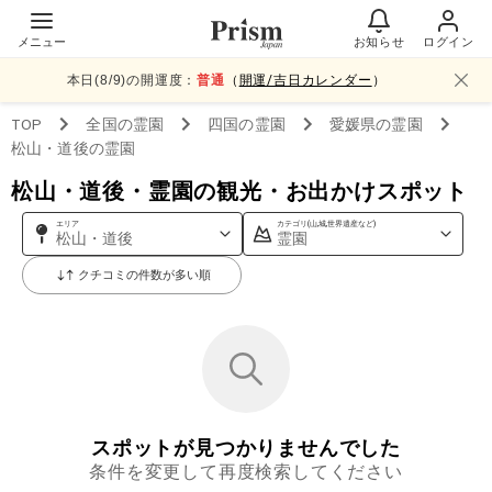
メニュー
お知らせ
ログイン
本日(
8
/
9
)の開運度：
普通
（
開運/吉日カレンダー
）
TOP
全国
の霊園
四国
の霊園
愛媛県
の霊園
松山・道後
の霊園
松山・道後・霊園の観光・お出かけスポット
エリア
カテゴリ(山,城,世界遺産など)
松山・道後
霊園
クチコミの件数が多い順
スポットが見つかりませんでした
条件を変更して再度検索してください