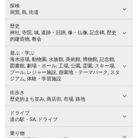
探検
洞窟, 島, 街道
歴史
神社, 寺院, 城, 遺跡・旧跡, 像・仏像, 記念碑, 歴史
的建造物, 教会
遊ぶ・学ぶ
海水浴場, 動物園, 水族館, 美術館, 博物館, 記念館,
図書館, 劇場・ホール, 工場, 公園, 霊園, スキー場,
プール, レジャー施設, 遊園地・テーマパーク, スタ
ジアム, 体験・学習施設
街歩き
歴史的まち並み, 商店街, 市場, 路地
ドライブ
道の駅・SA, ドライブ
乗り物