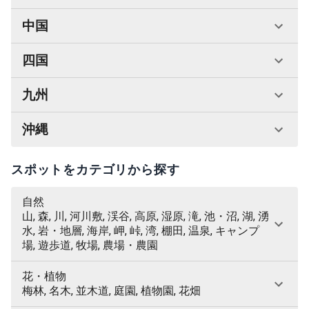
中国
四国
九州
沖縄
スポットをカテゴリから探す
自然
山, 森, 川, 河川敷, 渓谷, 高原, 湿原, 滝, 池・沼, 湖, 湧
水, 岩・地層, 海岸, 岬, 峠, 湾, 棚田, 温泉, キャンプ
場, 遊歩道, 牧場, 農場・農園
花・植物
梅林, 名木, 並木道, 庭園, 植物園, 花畑