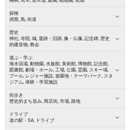
梅林, 名木, 並木道, 庭園, 植物園, 花畑
探検
洞窟, 島, 街道
歴史
神社, 寺院, 城, 遺跡・旧跡, 像・仏像, 記念碑, 歴史
的建造物, 教会
遊ぶ・学ぶ
海水浴場, 動物園, 水族館, 美術館, 博物館, 記念館,
図書館, 劇場・ホール, 工場, 公園, 霊園, スキー場,
プール, レジャー施設, 遊園地・テーマパーク, スタ
ジアム, 体験・学習施設
街歩き
歴史的まち並み, 商店街, 市場, 路地
ドライブ
道の駅・SA, ドライブ