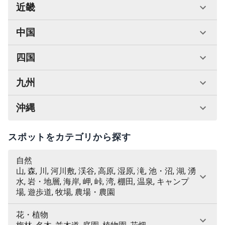
近畿
中国
四国
九州
沖縄
スポットをカテゴリから探す
自然
山, 森, 川, 河川敷, 渓谷, 高原, 湿原, 滝, 池・沼, 湖, 湧
水, 岩・地層, 海岸, 岬, 峠, 湾, 棚田, 温泉, キャンプ
場, 遊歩道, 牧場, 農場・農園
花・植物