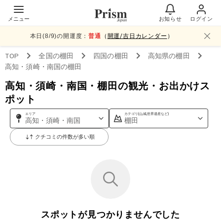
メニュー
お知らせ
ログイン
本日(
8
/
9
)の開運度：
普通
（
開運/吉日カレンダー
）
TOP
全国
の棚田
四国
の棚田
高知県
の棚田
高知・須崎・南国
の棚田
高知・須崎・南国・棚田の観光・お出かけス
ポット
エリア
カテゴリ(山,城,世界遺産など)
高知・須崎・南国
棚田
クチコミの件数が多い順
スポットが見つかりませんでした