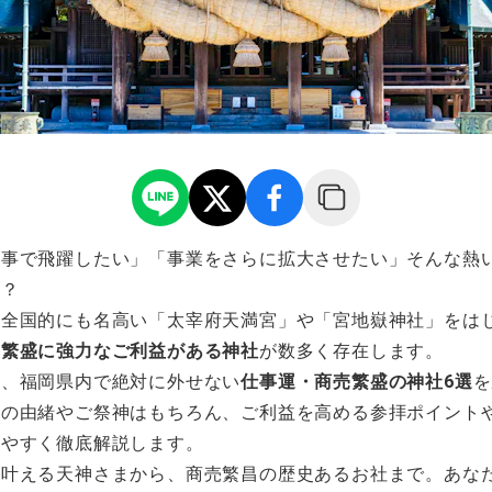
仕事で飛躍したい」「事業をさらに拡大させたい」そんな熱
か？
、全国的にも名高い「太宰府天満宮」や「宮地嶽神社」をは
売繁盛に強力なご利益がある神社
が数多く存在します。
は、福岡県内で絶対に外せない
仕事運・商売繁盛の神社6選
を
社の由緒やご祭神はもちろん、ご利益を高める参拝ポイント
りやすく徹底解説します。
を叶える天神さまから、商売繁昌の歴史あるお社まで。あな