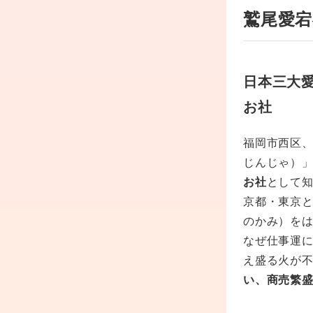
鷲尾愛宕
日本三大
お社
福岡市西区
じんじゃ）」
お社
として
京都・東京
のかみ）を
なぜ仕事運
え盛る火が
い、商売繁