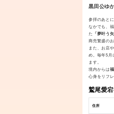
黒田公ゆ
参拝のあと
なかでも、
た
「夢叶う
商売繁盛の
また、お店
め。毎年5月
ます。
境内からは
心身をリフ
鷲尾愛宕
住所