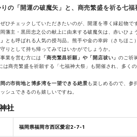
かりの「開運の破魔矢」と、商売繁盛を祈る七福
にぜひチェックしていただきたいのが、開運を導く縁起物で
福岡藩主・黒田忠之公の献上に由来する破魔矢は、赤いひょ
矢」
とも呼ばれる人気の授与品。熊手や金の幸鉾（さちほこ
お守りとして持ち帰ってみてはいかがでしょうか。
や事業を営む方には
「商売繁昌祈願」や「開店祓い」
のご祈
には商売繁盛を祈願する「七福神大祭」も開催され、多く
福岡の市街地と博多湾を一望できる絶景
も楽しめるので、参
レッシュできるのも嬉しいですね。
神社
福岡県福岡市西区愛宕2-7-1