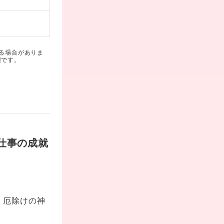
る場合がありま
標です。
仕事の成就
。
・厄除けの神