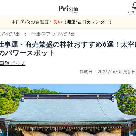
お知
本日(
8
/
6
)の開運度：
良い
（
開運/吉日カレンダー
）
べての記事
仕事運アップの記事
仕事運・商売繁盛の神社おすすめ6選！太宰
のパワースポット
事運アップ
作成日：
更新
2026/06/30