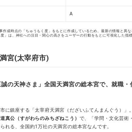
A
記事作成時点の「ちゅうもく度」をもとに作成しているため、最新の情報と異な
く度」は、神社への注目・関心の高さをユーザーの行動をもとに可視化した指
満宮(太宰府市)
至誠の天神さま」全国天満宮の総本宮で、就職・
府市に鎮座する「太宰府天満宮（だざいふてんまんぐう）」
原道真公（すがわらのみちざねこう）
で、「学問・文化芸術
られる、全国約1万社の天満宮の総本宮なんです。