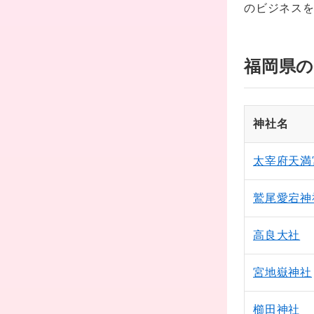
のビジネス
福岡県の
神社名
太宰府天満
鷲尾愛宕神
高良大社
宮地嶽神社
櫛田神社