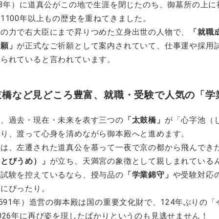
03年）に道真公がこの地で生涯を閉じたのち、御墓所の上に
1100年以上もの歴史を重ねてきました。
問の力で右大臣にまで昇りつめた立身出世の人物で、
「就職
祈願」
が正式なご祈願として案内されていて、仕事運や採用
頼られていると言われています。
鼓橋など見どころ豊富、就職・受験で人気の「学
と、過去・現在・未来を表す三つの
「太鼓橋」
が「心字池（
かり、渡って心身を清めながら御本殿へと進めます。
には、左遷された道真公を慕って一夜で京の都から飛んでき
（とびうめ）」
が立ち、天満宮の象徴として親しまれている
用試験を控えているなら、授与品の
「学業錦守」
や受験対応
マにぴったり。
1591年）造営の御本殿は国の重要文化財で、124年ぶりの
026年に再び姿を現したばかりというのも見逃せません！