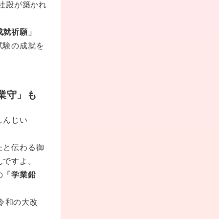
社殿が築かれ
成就祈願」
試験の成就を
業守」も
しんじい
たと伝わる御
んですよ。
の
「学業鉛
「令和の大改