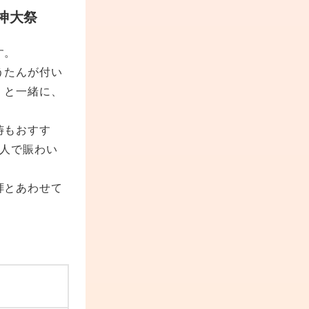
神大祭
す。
うたんが付い
）と一緒に、
祷もおすす
の人で賑わい
拝とあわせて