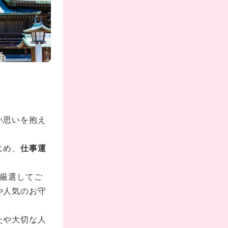
い思いを抱え
じめ、
仕事運
厳選してご
や人気のお守
たや大切な人