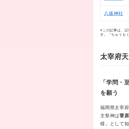
八坂神社
※この記事は、
す。「ちゅうも
太宰府天
「学問・
を願う
福岡県太宰
主祭神は
菅
様」として知