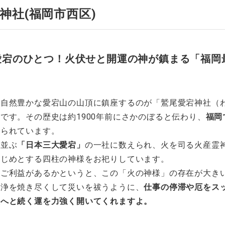
神社(福岡市西区)
愛宕のひとつ！火伏せと開運の神が鎮まる「福岡
、自然豊かな愛宕山の山頂に鎮座するのが「鷲尾愛宕神社（
です。その歴史は約1900年前にさかのぼると伝わり、
福岡
知られています。
と並ぶ
「日本三大愛宕」
の一社に数えられ、火を司る火産霊
はじめとする四柱の神様をお祀りしています。
にご利益があるかというと、この「火の神様」の存在が大き
不浄を焼き尽くして災いを祓うように、
仕事の停滞や厄をス
盛へと続く運を力強く開いてくれますよ。