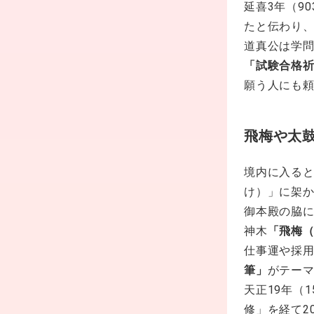
延喜3年（9
たと伝わり、
道真公は学
「試験合格
願う人にも
飛梅や太
境内に入る
け）」に架
御本殿の脇
神木
「飛梅
仕事運や採
筆」
がテー
天正19年（
修」を経て2