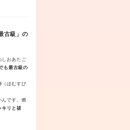
最古級」の
わしおあたご
でも最古級の
神（ほむすび
いんです。燃
ッキリと祓