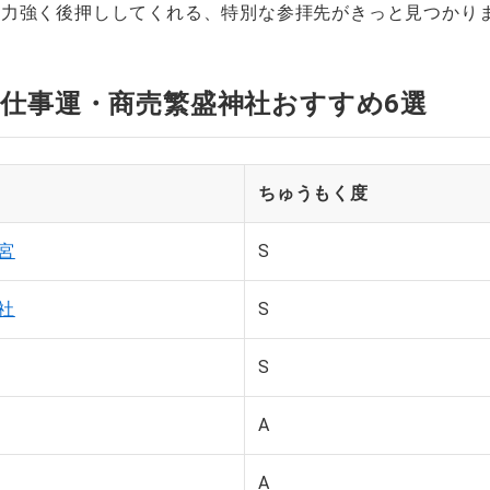
を力強く後押ししてくれる、特別な参拝先がきっと見つかり
仕事運・商売繁盛神社おすすめ6選
ちゅうもく度
宮
S
社
S
S
A
A