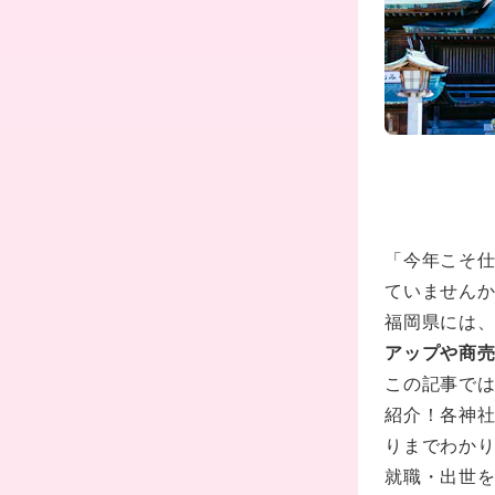
「今年こそ
ていません
福岡県には
アップや商
この記事で
紹介！各神
りまでわか
就職・出世