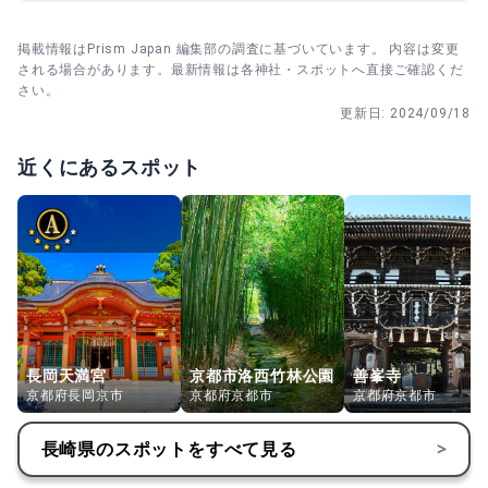
掲載情報はPrism Japan 編集部の調査に基づいています。 内容は変更
される場合があります。最新情報は各神社・スポットへ直接ご確認くだ
さい。
更新日:
2024/09/18
近くにあるスポット
長岡天満宮
京都市洛西竹林公園
善峯寺
京都府長岡京市
京都府京都市
京都府京都市
長崎県
のスポットをすべて見る
>