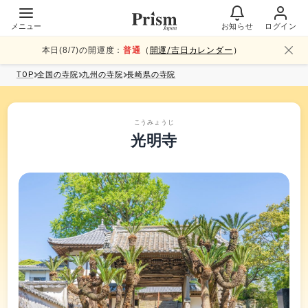
メニュー
お知らせ
ログイン
本日(
8
/
7
)の開運度：
普通
（
開運/吉日カレンダー
）
TOP
全国
の寺院
九州
の寺院
長崎県
の寺院
こうみょうじ
光明寺