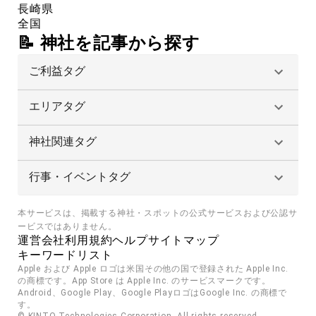
長崎県
全国
📝 神社を記事から探す
ご利益タグ
エリアタグ
神社関連タグ
行事・イベントタグ
本サービスは、掲載する神社・スポットの公式サービスおよび公認サ
ービスではありません。
運営会社
利用規約
ヘルプ
サイトマップ
キーワードリスト
Apple および Apple ロゴは米国その他の国で登録された Apple Inc. 
の商標です。App Store は Apple Inc. のサービスマークです。
Android、Google Play、Google PlayロゴはGoogle Inc. の商標で
す。
© KINTO Technologies Corporation. All rights reserved.