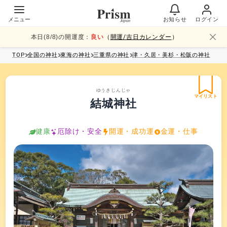
メニュー
お知らせ
ログイン
本日(
8
/
8
)の開運度：
良い
（
開運/吉日カレンダー
）
TOP
全国
の神社
東海
の神社
三重県
の神社
津・久居・美杉・松阪
の神社
ゆうきじんじゃ
マイリスト
結城神社
健康
厄除け・安全
開運・成功運
金運・仕事