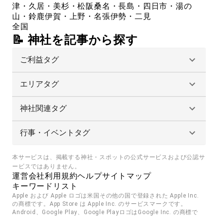
津・久居・美杉・松阪
桑名・長島・四日市・湯の
山・鈴鹿
伊賀・上野・名張
伊勢・二見
全国
📝 神社を記事から探す
ご利益タグ
エリアタグ
神社関連タグ
行事・イベントタグ
本サービスは、掲載する神社・スポットの公式サービスおよび公認サ
ービスではありません。
運営会社
利用規約
ヘルプ
サイトマップ
キーワードリスト
Apple および Apple ロゴは米国その他の国で登録された Apple Inc. 
の商標です。App Store は Apple Inc. のサービスマークです。
Android、Google Play、Google PlayロゴはGoogle Inc. の商標で