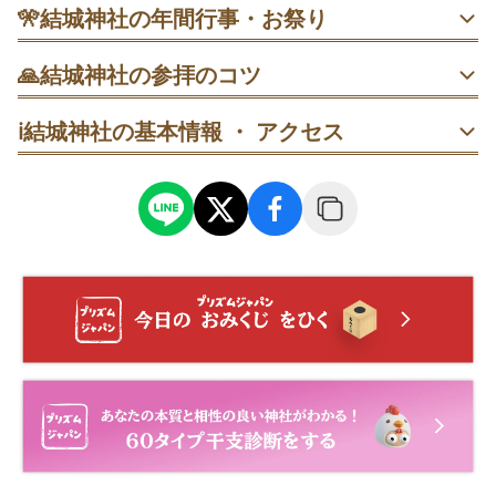
参拝後は梅苑へ回る流れが人気で、混雑を避けたいと
🎌
結城神社の年間行事・お祭り
きは平日早朝が狙い目かもしれません。御朱印は社務
所で授与される案内があります🍀
・ 2月中旬〜3月中旬 梅まつり｜2025年は2月11日〜3月21
🙏
結城神社の参拝のコツ
日予定。見頃は2月下旬〜3月上旬とされ、土日祝は混みや
すいので平日午前や雨の日が比較的ゆったり。観梅は期間
梅をゆっくり見たい日は、平日午前に到着→境内散策→最
中のみ有料になることがあります。
ℹ️
結城神社の基本情報 ・ アクセス
後に本殿へ、の順で回ると落ち着いて過ごしやすいです。
本殿で一礼→墓碑の前で静かに手を合わせる→梅園へ、の
順にすると気持ちが整いやすいです。
参道→拝殿→奥の梅園、の順で回り、最後に気に入った場
所へ戻って写真を撮ると満足感が上がりやすいです。
人の少ない時間を狙うなら、早めに到着→境内を一周→最
後に本殿で手を合わせる、の順がおすすめです。