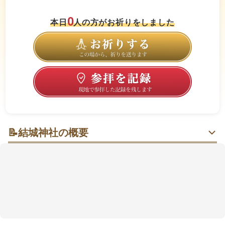
0
本日
人の方がお祈りをしました
📝
結城神社の概要
早春のしだれ梅と“勝負の願い”が重なる、凛としたひ
とときへ
丘陵地にあり、バスでも車でも立ち寄りやすい場所で
す。春は
しだれ梅
が見どころで、にぎわう時期もあれ
ば静けさを感じられる日もありそうです🌸 ここでは武
将・結城宗広朝臣（ゆうきむねひろあそん）ゆかりと
して、
勝負運
や目標達成を願う参拝も多いようです。