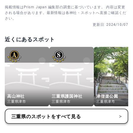
掲載情報はPrism Japan 編集部の調査に基づいています。 内容は変更
される場合があります。最新情報は各神社・スポットへ直接ご確認くだ
さい。
更新日:
2024/10/07
近くにあるスポット
高山神社
三重県護国神社
津偕楽公園
三重県津市
三重県津市
三重県津市
三重県
のスポットをすべて見る
>