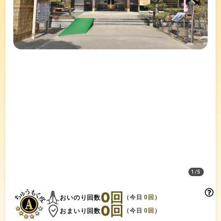
1
/
5
0
回
おいのり回数
（今日
0
回
）
0
回
おまいり回数
（今日
0
回
）