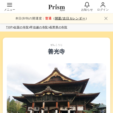
メニュー
お知らせ
ログイン
本日(
8
/
9
)の開運度：
普通
（
開運/吉日カレンダー
）
TOP
全国
の寺院
甲信越
の寺院
長野県
の寺院
ぜんこうじ
善光寺