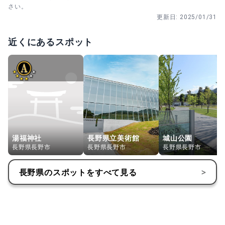
さい。
更新日:
2025/01/31
近くにあるスポット
湯福神社
長野県立美術館
城山公園
長野県長野市
長野県長野市
長野県長野市
長野県
のスポットをすべて見る
>