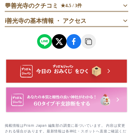
💬
善光寺のクチコミ
★4.5 / 3件
男性
KEI
ℹ️
善光寺の基本情報 ・ アクセス
50代
女性
クロ
もっとみる
掲載情報はPrism Japan 編集部の調査に基づいています。 内容は変更
される場合があります。最新情報は各神社・スポットへ直接ご確認くだ