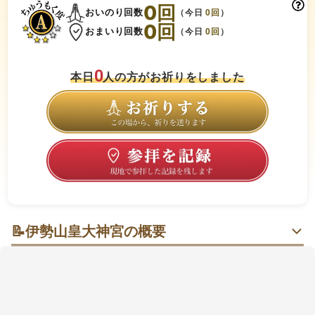
0
回
おいのり回数
（今日
0
回
）
0
回
おまいり回数
（今日
0
回
）
0
本日
人の方がお祈りをしました
📝
伊勢山皇大神宮の概要
丘の上で桜と御神木に会う、神明造りの静かな開運参
拝
小高い丘の上に鎮座し、駅から徒歩圏内で立ち寄りや
すい一社です。檜皮葺（ひわだぶき）の神明造り（し