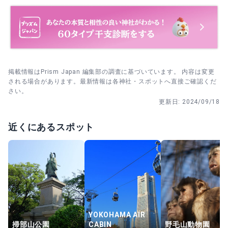
施設祈願（交通安全・家内安全ほか）
交通安全、家内安全、商売繁盛、病気平癒、心願成就など
幅広く受付。予約不要・随時斎行で、初穂料に応じた神札
の授与があります。
掲載情報はPrism Japan 編集部の調査に基づいています。 内容は変更
される場合があります。最新情報は各神社・スポットへ直接ご確認くだ
さい。
更新日:
2024/09/18
近くにあるスポット
YOKOHAMA AIR
掃部山公園
CABIN
野毛山動物園