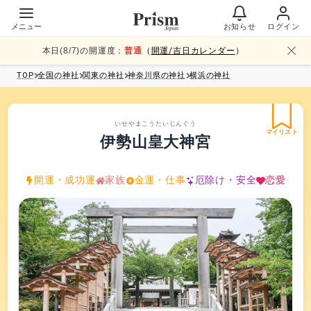
メニュー
お知らせ
ログイン
本日(
8
/
7
)の開運度：
普通
（
開運/吉日カレンダー
）
TOP
全国
の神社
関東
の神社
神奈川県
の神社
横浜
の神社
いせやまこうたいじんぐう
マイリスト
伊勢山皇大神宮
開運・成功運
家族
金運・仕事
厄除け・安全
恋愛