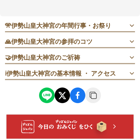
んめいづくり）の社殿は、きりっとした空気感で背筋
が伸びるような雰囲気。御神木や庭園、春の桜も見ど
ころで、短時間でも満足しやすいかも。参拝の順番は
「随身門（ずいしんもん）→手水（てみず）→本殿→
🎌
伊勢山皇大神宮の年間行事・お祭り
神楽殿（かぐらでん）→末社（まっしゃ）」がひとつ
の流れです🍀
・1月1日 元旦祭｜早朝5〜8時は混雑を避けやすい時間
🙏
伊勢山皇大神宮の参拝のコツ
帯。・2月3日 節分祭｜10時開始前（9:30頃）に到着すると
よさそう。・2月17日 祈年祭｜11時開始前に拝殿前へ。・
随身門の前で一礼→手水→本殿で二拝二拍手一拝→神楽殿
6月30日 大祓式｜半年の区切りに参拝。・11月23日 新嘗祭
🤝
伊勢山皇大神宮のご祈祷
→末社の順に回ります。
｜午前〜正午前が比較的無難。
安産祈願
ℹ️
伊勢山皇大神宮の基本情報 ・ アクセス
本殿前は急がず、正面で一呼吸→二拝二拍手一拝の順で参
安産祈願は予約不要で随時受付（9:00〜16:30）。本殿での
拝します。
祈願後、帯祝い用の腹帯（岩田帯）のお祓いにも対応して
います（初穂料1万円より）。
本殿参拝のあとに御神木へ→近づける範囲で一礼→そのま
ま境内をゆっくり一周します。
厄除祈願
厄年の災厄除けを願う祈祷。予約不要・9:00〜16:30で随
時。2月の如月厄除大祈祷では鈴祓絵馬の授与があります
桜の見える場所で一枚撮影→そのまま本殿へ進み参拝→授
（初穂料1万円より）。
与所で記念品を見ます。