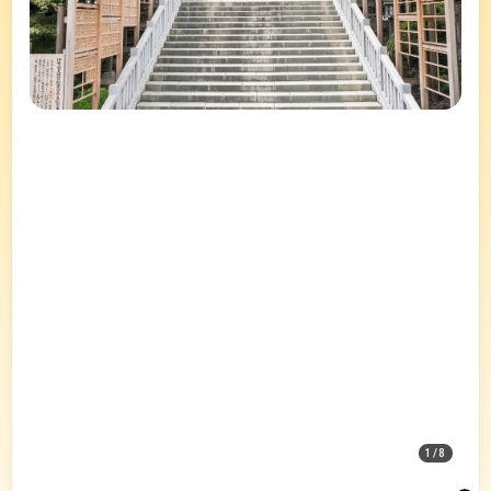
1
/
8