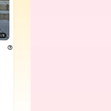
1
/
5