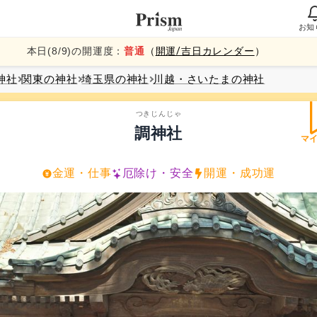
お知
本日(
8
/
9
)の開運度：
普通
（
開運/吉日カレンダー
）
神社
関東
の神社
埼玉県
の神社
川越・さいたま
の神社
つきじんじゃ
調神社
マ
金運・仕事
厄除け・安全
開運・成功運