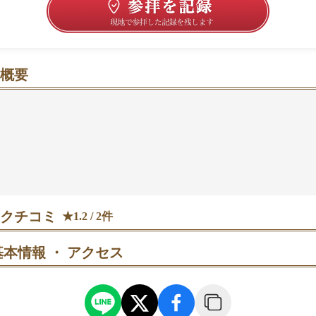
概要
れ“ツキ”を呼ぶ、静かな杜で勝運もそっと後押し
すぐ、住宅街の先にふっと現れる森のような一角。およそ1
江戸末期の社殿がたたずみ、朝の空気がきれいに感じられる
月（つき）のご縁から、境内のあちこちで兎が迎えてくれる
ツキはツキを呼ぶ」と親しまれ、開運や勝負事の願いに寄り
す。参拝は狛兎に一礼→手水舎→拝殿→末社→御神池の順で
です🐇
クチコミ
★1.2 / 2件
マラソン
本情報 ・ アクセス