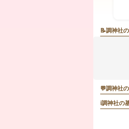
📝
調神社の
うさぎに導か
駅から歩いて
トルの杜に
名の読みと
イント🧡「
と語られま
り整いやすい
💬
調神社の
青梅国際女子
ℹ️
調神社の基
とまと