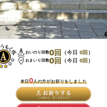
0
回
（今日
0
回
）
おいのり回数
0
回
（今日
0
回
）
おまいり回数
0
本日
人の方がお祈りをしました