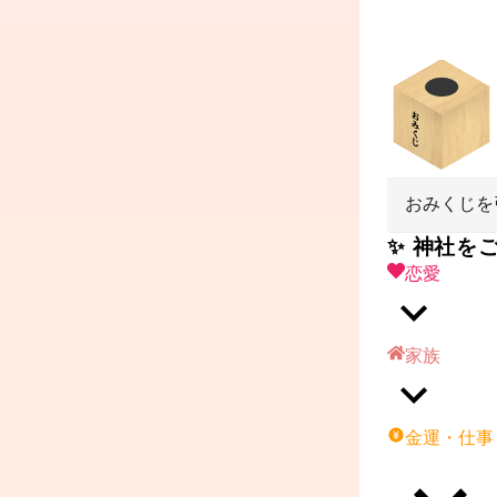
おみくじを
✨ 神社を
恋愛
家族
金運・仕事