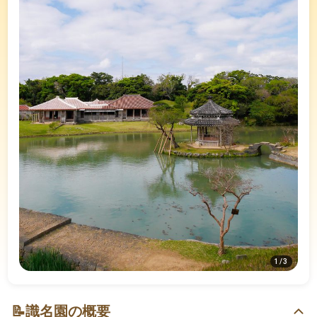
1
/
3
📝
識名園の概要