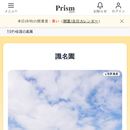
メニュー
お知らせ
ログイン
本日(
8
/
8
)の開運度：
良い
（
開運/吉日カレンダー
）
TOP
全国
の庭園
識名園
世界遺産