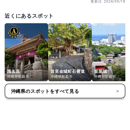
更新日:
2024/09/18
近くにあるスポット
識名宮
首里金城町石畳道
首里城
沖縄県那覇市
沖縄県那覇市
沖縄県那覇市
沖縄県
のスポットをすべて見る
>