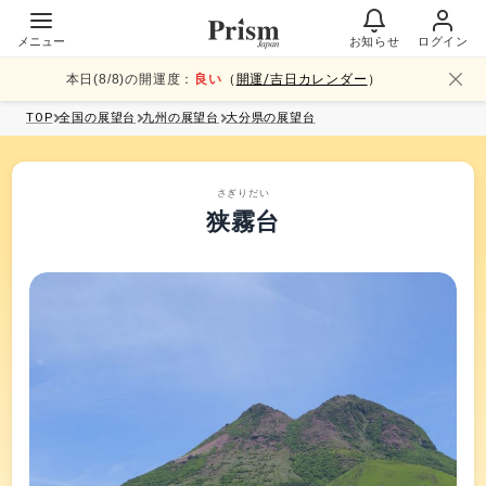
メニュー
お知らせ
ログイン
本日(
8
/
8
)の開運度：
良い
（
開運/吉日カレンダー
）
TOP
全国
の展望台
九州
の展望台
大分県
の展望台
さぎりだい
狭霧台