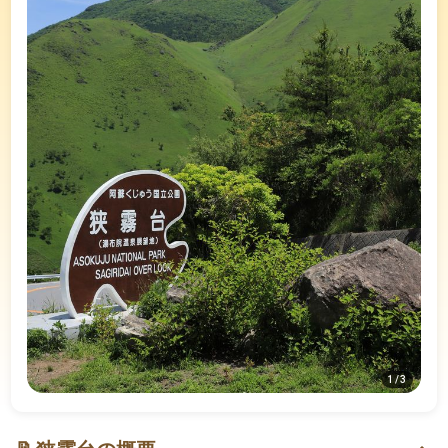
1
/
3