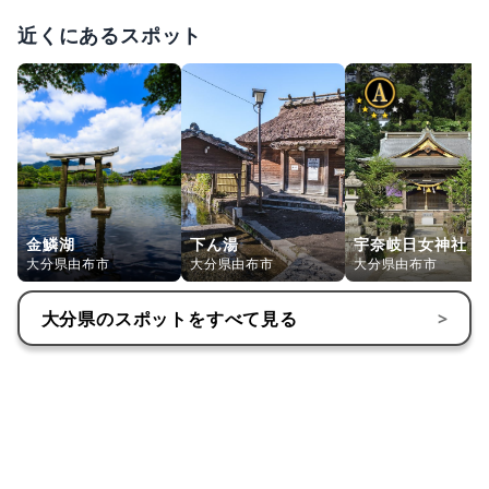
近くにあるスポット
金鱗湖
下ん湯
宇奈岐日女神社
大分県由布市
大分県由布市
大分県由布市
大分県
のスポットをすべて見る
>