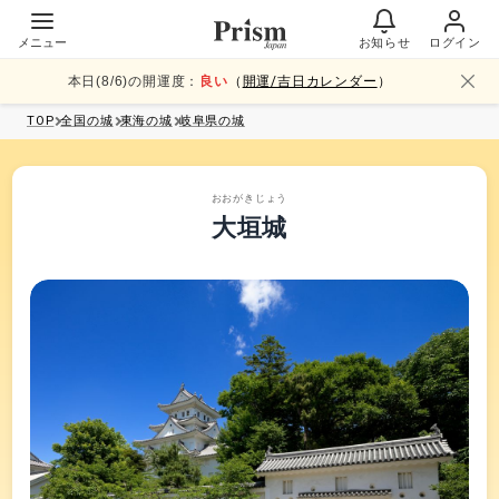
メニュー
お知らせ
ログイン
本日(
8
/
6
)の開運度：
良い
（
開運/吉日カレンダー
）
TOP
全国
の城
東海
の城
岐阜県
の城
おおがきじょう
大垣城