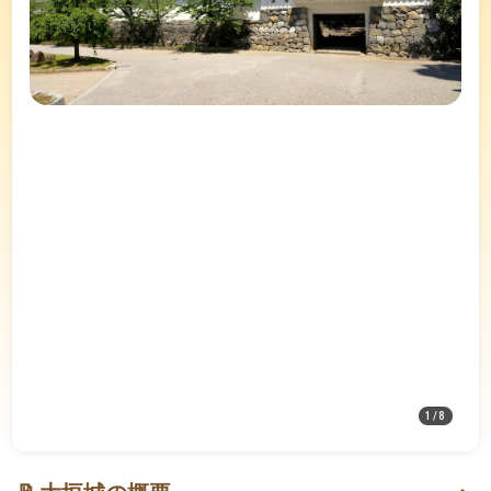
1
/
8