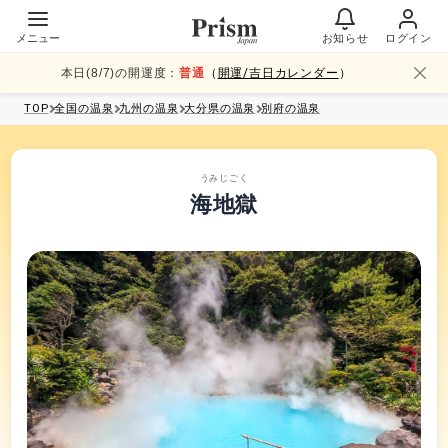
メニュー
お知らせ
ログイン
本日(
8
/
7
)の開運度：
普通
（
開運/吉日カレンダー
）
TOP
全国
の温泉
九州
の温泉
大分県
の温泉
別府
の温泉
うみじごく
海地獄