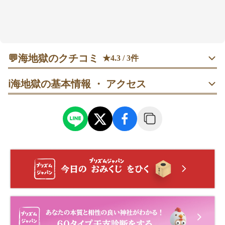
💬
海地獄のクチコミ
★4.3 / 3件
女性
rk
ℹ️
海地獄の基本情報 ・ アクセス
少し曇っていたのでそこまで青く感じませんでした！
20代
女性
なーさん
訪問日：
2025/01/12