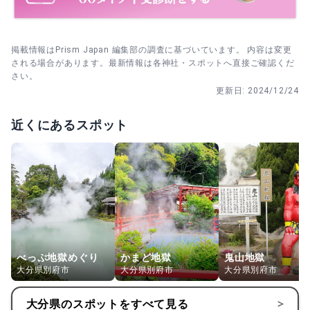
もっとみる
掲載情報はPrism Japan 編集部の調査に基づいています。 内容は変更
される場合があります。最新情報は各神社・スポットへ直接ご確認くだ
さい。
更新日:
2024/12/24
近くにあるスポット
べっぷ地獄めぐり
かまど地獄
鬼山地獄
大分県別府市
大分県別府市
大分県別府市
大分県
のスポットをすべて見る
>