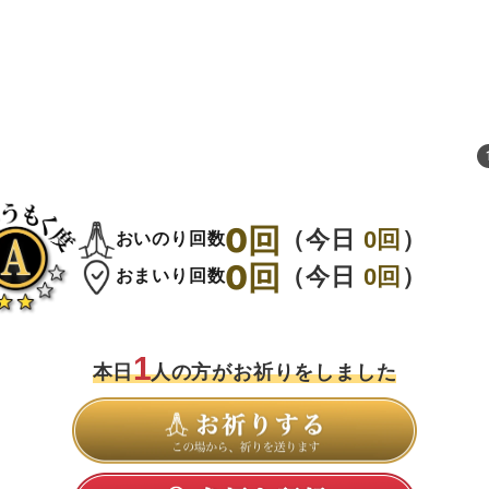
0
回
（今日
0
回
）
おいのり回数
0
回
（今日
0
回
）
おまいり回数
1
本日
人の方がお祈りをしました