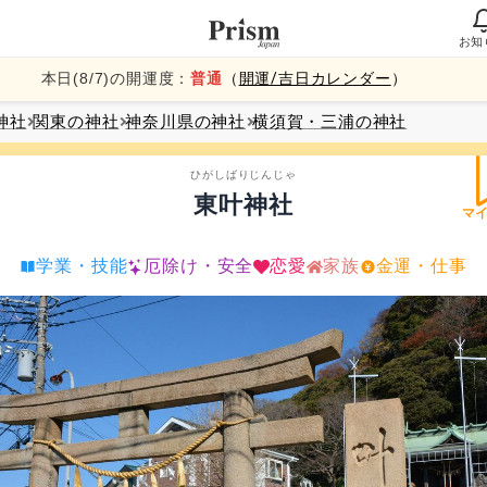
お知
本日(
8
/
7
)の開運度：
普通
（
開運/吉日カレンダー
）
神社
関東
の神社
神奈川県
の神社
横須賀・三浦
の神社
ひがしばりじんじゃ
東叶神社
マ
学業・技能
厄除け・安全
恋愛
家族
金運・仕事