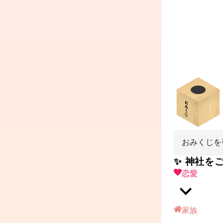
おみくじを
✨ 神社を
恋愛
家族