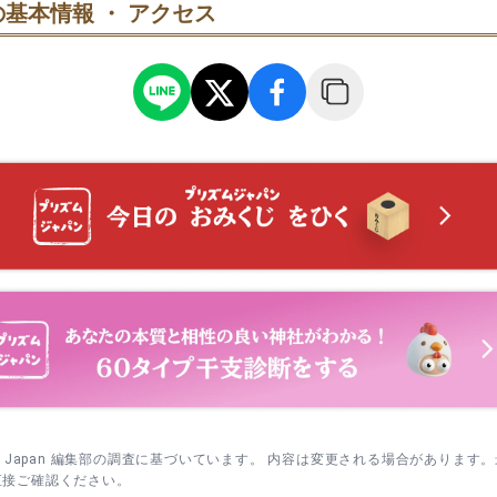
基本情報 ・ アクセス
務所付近を通るタイミングで井戸を確認→最後に御朱印や授与品を
 新嘗祭、12月31日 大祓式｜年末年始前後は早めの到着が安心。
左側の石段へ→奥の宮に一礼→同じ道で戻って社務所へ向かいます
務所前を通る→赤い鳥居の先の祠を確認→参拝後に授与所へ進みま
sm Japan 編集部の調査に基づいています。 内容は変更される場合があります
直接ご確認ください。