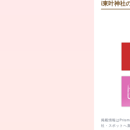
ℹ️
東叶神社の
拝殿参拝→社
11月23日
拝殿で参拝→
拝殿参拝→社
掲載情報はPri
社・スポットへ