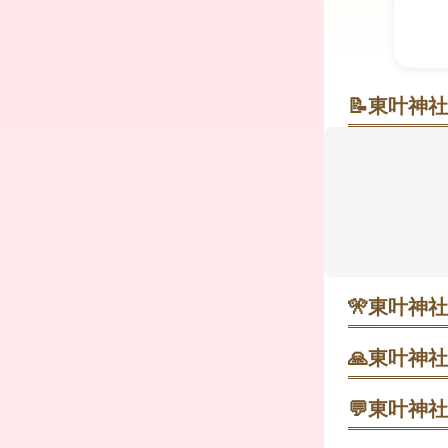
📝
東叶神社
海を望む石
海辺近くに
象的で、静か
り参拝しやす
がうれしい
めくくりま
🎌
東叶神社
1月1日 歳
🙏
東叶神社
鳥居の前で一
2月3日 節
💬
東叶神社
流れ星キャン
鳥居をくぐっ
9月第2土日