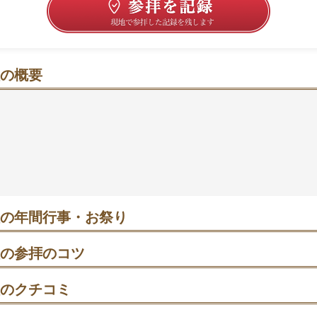
の概要
鳥居から、願いがすっと整う時間へ
たたずむ
東叶神社
は、石造りの鳥居や真っ白な砂利、朱の社
に気持ちを切り替えたい日に合いそうです🍀。平日午前は
いという情報もあり、短時間（所要30分ほどの目安）でも
ところ。参拝後は御朱印やお守りを受ける流れが案内されて
で気持ちよくまとまりやすいです。
の年間行事・お祭り
旦祭｜午前の祭典。参拝は平日午前だと比較的ゆったりしやすいとい
の参拝のコツ
礼→手水舎→拝殿で二拝二拍手一拝→退出時にもう一礼の順で回り
分祭｜夕方開始の豆まき行事。
のクチコミ
パー
たら手水→拝殿前で二拝二拍手一拝→参拝後に境内を見て回る順に
 例大祭｜祭礼時は人出が増えやすめ。