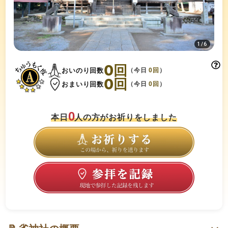
1
/
6
0
回
おいのり回数
（今日
0
回
）
0
回
おまいり回数
（今日
0
回
）
0
本日
人の方がお祈りをしました