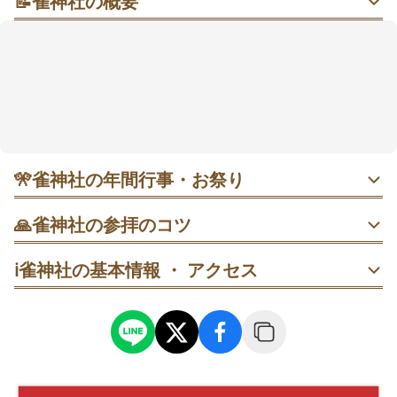
📝
雀神社の概要
緑深い杜と神楽の余韻に包まれ、願いにそっと寄り添
う時間を
歴史ある社殿と神楽殿、そして大欅や夫婦欅に抱かれ
た穏やかな境内が心を落ち着かせてくれます。良縁や
商売、家内安全、健康、厄除けまで幅広い願いに寄り
添う神社として知られています。参拝は、鳥居をくぐ
って手水舎で清め、本殿で二拝二拍手一拝の流れが基
本。春の磐戸（いわと）神楽や夏の獅子舞の頃は、い
🎌
雀神社の年間行事・お祭り
つもと違う華やぎも。新しい御朱印帳の頒布が話題に
なったこともあり、記念の一冊を探す楽しみもありま
・ 1月1日 元旦祭｜新年の幸福と家内安全を祈る行事。早朝
🙏
雀神社の参拝のコツ
は冷え込むため防寒を。神事直後を避けると流れがスムー
す🍃
ズです。
1. 入口の大鳥居をくぐったら、手水舎で手と口を清めてか
ℹ️
雀神社の基本情報 ・ アクセス
ら本殿へ向かいましょう。流れを守ると気持ちが整いま
す。
・ 2月3日 節分祭｜豆まきで厄除祈願。開始直後の時間帯が
比較的動きやすく、終盤は混み合うこともあります。
2. 本殿では正面で姿勢を正し、二拝二拍手一拝で祈りを捧
げます。終えたら静かに一礼を。
・ 4月第2日曜 春季大祭（磐戸祭）｜神楽殿で磐戸神楽の奉
納。午前の部は舞を近くで見やすく、終了後の本殿参拝も
落ち着きやすいです。