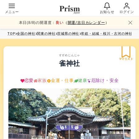
メニュー
お知らせ
ログイン
本日(
8
/
8
)の開運度：
良い
（
開運/吉日カレンダー
）
TOP
全国
の神社
関東
の神社
茨城県
の神社
常総・結城・桜川・古河
の神社
すずめじんじゃ
マイリスト
雀神社
恋愛
家族
金運・仕事
健康
厄除け・安全