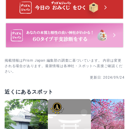
3. 朝早い時間帯に参拝すると、人出が少なく落ち着いて参
拝できます。ゆっくり境内を歩くのにも向いています。
・ 7月最終土・日曜 夏季例大祭｜夜にササラ獅子舞が巡
行。夕方のうちに到着して場所を確保すると、雰囲気をじ
っくり味わえます。
・ 10月15日〜11月15日 七五三詣｜家族連れで賑わう時
期。平日の午後は比較的ゆとりがあり、写真撮影もしやす
いです。
掲載情報はPrism Japan 編集部の調査に基づいています。 内容は変更
される場合があります。最新情報は各神社・スポットへ直接ご確認くだ
・ 11月8日 秋季大祭｜収穫感謝と無病息災を祈る祭典。開
さい。
始直後は動きやすく、昼前後から人が増えやすい傾向で
す。
更新日:
2024/09/24
近くにあるスポット