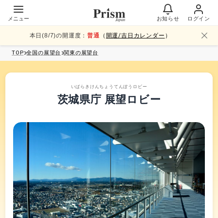
メニュー
お知らせ
ログイン
本日(
8
/
7
)の開運度：
普通
（
開運/吉日カレンダー
）
TOP
全国
の展望台
関東
の展望台
いばらきけんちょうてんぼうロビー
茨城県庁 展望ロビー