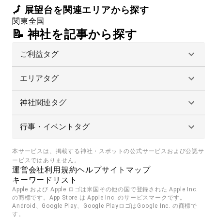
🗾
展望台
を関連エリアから探す
関東
全国
📝 神社を記事から探す
ご利益タグ
エリアタグ
神社関連タグ
行事・イベントタグ
本サービスは、掲載する神社・スポットの公式サービスおよび公認サ
ービスではありません。
運営会社
利用規約
ヘルプ
サイトマップ
キーワードリスト
Apple および Apple ロゴは米国その他の国で登録された Apple Inc. 
の商標です。App Store は Apple Inc. のサービスマークです。
Android、Google Play、Google PlayロゴはGoogle Inc. の商標で
す。