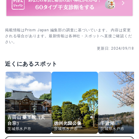
掲載情報はPrism Japan 編集部の調査に基づいています。 内容は変更
される場合があります。最新情報は各神社・スポットへ直接ご確認くだ
さい。
更新日:
2024/09/18
近くにあるスポット
吉田山 藥王院（天
台宗）
徳川光圀公像
千波湖
茨城県水戸市
茨城県水戸市
茨城県水戸市