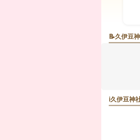
📝
久伊豆神
朱（あか）
住宅街の静
内には樹齢2
スポットが
持ちを整える
月初旬）は早
ℹ️
久伊豆神社