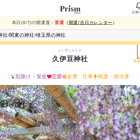
お知
本日(
8
/
7
)の開運度：
普通
（
開運/吉日カレンダー
）
神社
関東
の神社
埼玉県
の神社
くいずじんじゃ
久伊豆神社
マ
厄除け・安全
恋愛
金運・仕事
開運・成功運