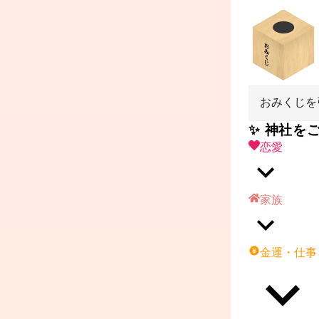
おみくじを
✨ 神社を
恋愛
家族
金運・仕事