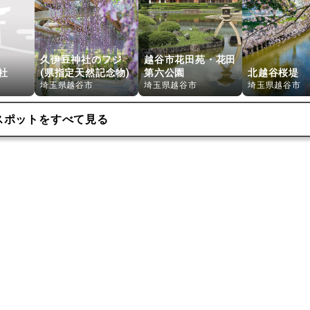
久伊豆神社のフジ
越谷市花田苑・花田
社
(県指定天然記念物)
第六公園
北越谷桜堤
埼玉県越谷市
埼玉県越谷市
埼玉県越谷市
スポットをすべて見る