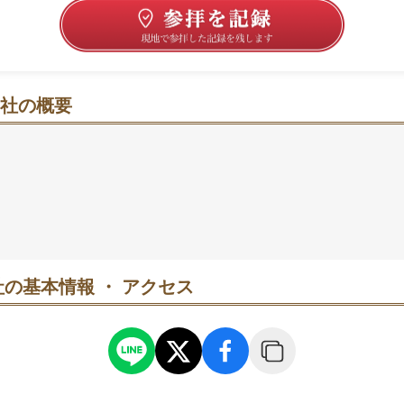
社の概要
と藤の彩り、龍が息づく静かなまちなかの社へ
けさの中、江戸後期の様式を残す朱塗りの社殿が落ち着きを
00年以上の大藤や、手水舎の昇龍門の彫刻など、歩くほど
点在。良縁・商売・厄除けに寄り添う参拝先としても知られ
時間が心地よいです。参拝は午前中がゆったり。藤の見頃（
朝の涼しい空気が狙い目です🍃
の基本情報 ・ アクセス