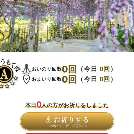
0
回
（今日
0
回
）
おいのり回数
0
回
（今日
0
回
）
おまいり回数
0
本日
人の方がお祈りをしました