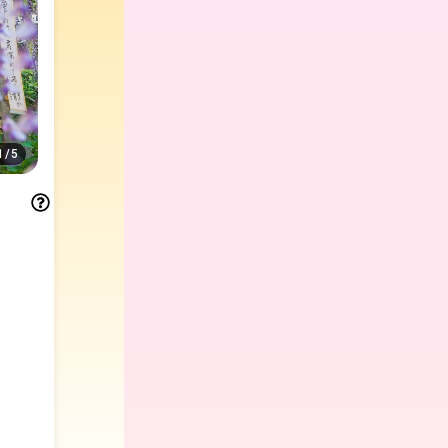
1
/
5