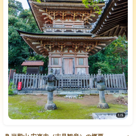
1
/
5