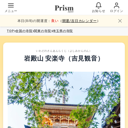
メニュー
お知らせ
ログイン
本日(
8
/
8
)の開運度：
良い
（
開運/吉日カレンダー
）
TOP
全国
の寺院
関東
の寺院
埼玉県
の寺院
いわどのさんあんらくじ（よしみかんのん）
岩殿山 安楽寺（吉見観音）