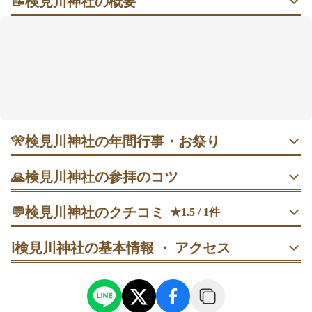
📝
検見川神社の概要
駅近の杜（もり）で、朱が映える静けさにひと呼吸
花見川のそば、駅からすぐの参道を抜けると、朱塗り
の社殿と緑のコントラストに心がゆるみます。普段は
厳かな空気が広がり、朝はとりわけ落ち着いた雰囲
気。境内は彫刻橋や手水舎、本殿へと自然に歩を進め
やすい順路で、はじめてでも迷いにくい印象です。御
朱印の話題や季節行事もあり、日常のリセットに立ち
🎌
検見川神社の年間行事・お祭り
寄りやすいスポットかも🍃
・ 1月1日 元旦八方除祭・元旦祈願祭｜早朝が狙い目、正午
🙏
検見川神社の参拝のコツ
前後は混雑。 ・ 2月3日 節分祭｜豆まきは福引券入りの回
も。開始直後は混みやすい。 ・ 6月30日 夏越大祓｜茅の輪
表参道→彫刻橋→手水舎→拝殿の順で歩み、手水は柄杓で
は朝から設置。午後の式典前後が見やすい。 ・ 8月1〜3日
💬
検見川神社のクチコミ
★1.5 / 1件
左手→右手→口の順に軽く清めてから参拝へ。
例大祭・ほおづき市｜夕方の神輿渡御が風情。期間中は交
通規制あり。
40代
男性
流れ星キャンパー
ℹ️
検見川神社の基本情報 ・ アクセス
参拝→一礼→台座で記念撮影の順で。人が少ない午前中な
ら背景に人影が入りにくく撮りやすい。
拝殿参拝後に右回りで末社巡り→祖霊社へ。花手水は人の