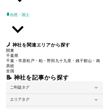
自然・国土
🗾
神社
を関連エリアから探す
関東
千葉県
千葉・市原
松戸・柏・野田
九十九里・銚子
館山・南
房総
全国
📝 神社を記事から探す
ご利益タグ
エリアタグ