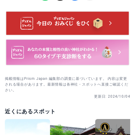
少ないタイミングに数歩下がって撮影する。
本殿参拝後に夫婦欅へ。木のそばでは長居せず、一礼→合
掌→一礼の流れで気持ちを伝える。
掲載情報はPrism Japan 編集部の調査に基づいています。 内容は変更
される場合があります。最新情報は各神社・スポットへ直接ご確認くだ
さい。
更新日:
2024/10/04
近くにあるスポット