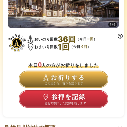
1
/
6
36
回
おいのり回数
（今日
0
回
）
1
回
おまいり回数
（今日
0
回
）
0
本日
人の方がお祈りをしました