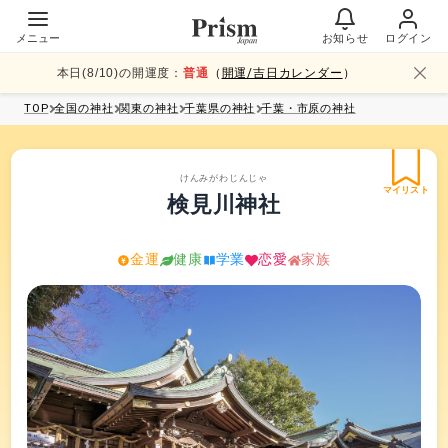
メニュー
お知らせ
ログイン
本日(
8
/
10
)の開運度：
普通
（
開運/吉日カレンダー
）
TOP
全国
の神社
関東
の神社
千葉県
の神社
千葉・市原
の神社
けんみがわじんじゃ
マイリスト
検見川神社
金運
健康
学業
恋愛
家族