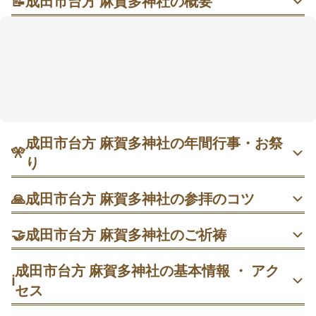
📝
成田市台方 麻賀多神社の概要
大杉と古社に包まれる静けさへ、ちょっと寄り道
住宅地の奥にひっそり広がる杜は、成田駅からバスで
約25分という距離ながら、足を踏み入れると空気が変
わるような落ち着きがあります。東日本一と語られる
御神木の大杉の前では、開運や長寿を願う気持ちが自
然と整いそう。商売繁盛や豊作祈願にも寄り添う社な
ので、仕事や暮らしの節目に合わせて訪ねてみるのも
成田市台方 麻賀多神社の年間行事・お祭
手。早朝の参拝はとくに静かで、ゆっくり手を合わせ
🎌
やすい雰囲気です🌲
り
・ 1月1日 歳旦祭｜新年の祈りを捧げる厳かな朝。三が日は
🙏
成田市台方 麻賀多神社の参拝のコツ
混み合うため、早朝参拝だと御神木前も落ち着いて拝しや
すいです。
鳥居をくぐったら手水→拝殿参拝→大杉の順で。最後に一
🤝
成田市台方 麻賀多神社のご祈祷
礼し、数呼吸ゆっくり整えてから次へ進むと落ち着きやす
いです。
・ 2月3日 節分祭｜17:30〜豆まき。開始直前は賑わうた
安産祈願
成田市台方 麻賀多神社の基本情報 ・ アク
め、明るいうちに参拝と見学場所の確認を済ませるとスム
ℹ️
安産祈願は、木花開耶姫（このはなさくやひめ）ゆかりの
ーズ。
セス
開始30〜60分前に到着し、参拝→見学場所の確保→行列の
子安神社にちなみ、妊娠中や出産を控える方の無事を願っ
進行方向を確認。終了後に再度拝殿へ御礼参りを。
て行われます。家族での昇殿にも向いており、節目に穏や