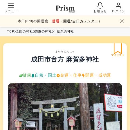
メニュー
お知らせ
ログイン
本日(
8
/
9
)の開運度：
普通
（
開運/吉日カレンダー
）
TOP
全国
の神社
関東
の神社
千葉県
の神社
まかたじんじゃ
マイリスト
成田市台方 麻賀多神社
健康
自然・国土
金運・仕事
開運・成功運