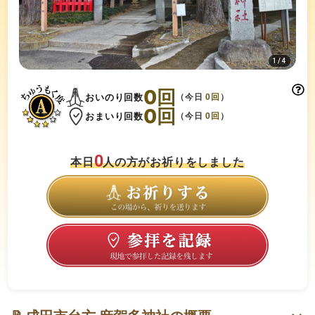
1
/
4
0
回
おいのり回数
（今日
0
回
）
0
回
おまいり回数
（今日
0
回
）
0
本日
人の方がお祈りをしました