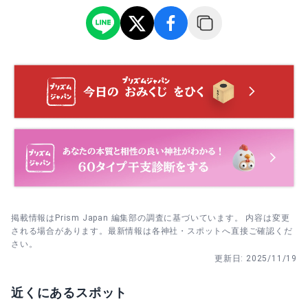
かな気持ちで臨めるようにそっと背中を押してくれそうで
・ 4月15日 御田植祭｜10:00〜。稚児行列や農具のお祓い
す。
が行われ、五穀豊穣を願う春の神事。小雨決行のため雨具
鳥居→手水舎→拝殿→御神木→境内社の順で一周。気にな
の準備を。
る場所があれば最後にもう一度立ち寄って締めに一礼を。
・ 10月12日 例大祭（2025年）｜獅子舞や神輿渡御が見ど
本殿に参拝→子安神社へ向かい静かに祈念→最後に御神木
ころ。開始前の到着で見学場所を確保し、夕方の渡御は写
前で一礼。写真は人が途切れたタイミングで短く。
真にも◎。
・ 11月23日 勤労感謝祭｜社業繁栄と安全に感謝。午前の
神事後は境内が落ち着く時間帯もあり、家族参拝にも向い
ています。
・ 12月31日 大祓｜15:00〜。一年の罪穢れを祓う歳末の神
事。14時台に来社すると列も穏やかで参列しやすいです。
掲載情報はPrism Japan 編集部の調査に基づいています。 内容は変更
される場合があります。最新情報は各神社・スポットへ直接ご確認くだ
さい。
更新日:
2025/11/19
近くにあるスポット