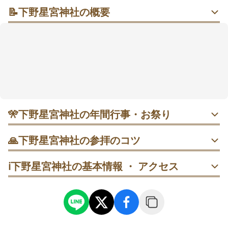
📝
下野星宮神社の概要
田園の森で金運と厄払いにそっと願う 行燈（あんど
ん）と金色の御柱（おんばしら）が導く週末参拝
丘陵の林に抱かれた静かな境内に、トトロ像と蛇形の
大しめ縄が迎えてくれます。黄金のあすなろ龍神御柱
に願いを託す開運ゆかりで、月替わりの御朱印も楽し
み。石橋駅から車で約7分、壬生ICから約10分とアクセ
スは軽やか。早朝や平日なら落ち着いて参拝しやす
く、年末から節分にかけてのライトアップも話題で
🎌
下野星宮神社の年間行事・お祭り
す。季節の花手水が彩る景色の中で、心を整える時間
をどうぞ✨
1月1日 歳旦祭｜皇室の繁栄と国家安泰、五穀豊穣を祈る新
🙏
下野星宮神社の参拝のコツ
年の神事。元日は混雑の見込み。早朝が落ち着きやすい傾
向。
https://hoshinomiya-jinjya.com/gyouji/
先に本殿で参拝→大鳥居で願い事を記入→撮影→最後に一
ℹ️
下野星宮神社の基本情報 ・ アクセス
礼の順で。混雑が落ち着く夕方〜夜がおすすめ。
1月 初詣｜三が日は長蛇の列。元日の夜明け前や1月中旬以
降、または3〜4日午前中が比較的スムーズ。
拝殿参拝→御柱前で一礼→心中で祈念→最後に1枚だけ撮
影、の順で。人が少ない早朝が狙い目です。
2月17日 祈年祭｜その年の豊作と安泰を願う祭。大きな混