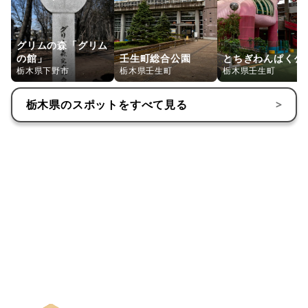
グリムの森「グリム
の館」
壬生町総合公園
とちぎわんぱく公
栃木県下野市
栃木県壬生町
栃木県壬生町
栃木県
のスポットをすべて見る
>