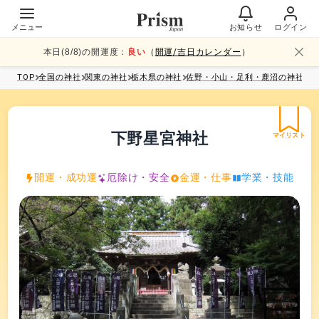
メニュー
お知らせ
ログイン
本日(
8
/
8
)の開運度：
良い
（
開運/吉日カレンダー
）
TOP
全国
の神社
関東
の神社
栃木県
の神社
佐野・小山・足利・鹿沼
の神社
下野星宮神社
マイリスト
開運・成功運
厄除け・安全
金運・仕事
学業・技能