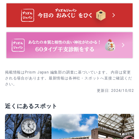
雑は少なめで参列しやすい。
手水→拝殿参拝→しめ縄の前で一礼し短く祈念→周囲に人
がいなければ一枚だけ撮影、の順で。
4月 春の例祭｜近い日曜に太々神楽奉納。御朱印目当ての
人も増えるため、午前の早い時間が◎。
社務所で厄割玉を受ける→勝石へ移動→一礼→1回だけそっ
と投げる→最後に軽く会釈、の順で。
7月中旬 八坂祭｜境内社の夏祭り。厄病除けを願い、町内
巡行が行われる年も。
人の少ない早朝・平日に訪問→先に参拝→最後にトトロ像
と花手水を短時間で撮影→一礼、の順で。
8月下旬 風祭・かかし本祭｜農作物被害除けを願う行事。
かかし展示やイベントで境内がにぎやかに。
掲載情報はPrism Japan 編集部の調査に基づいています。 内容は変更
される場合があります。最新情報は各神社・スポットへ直接ご確認くだ
さい。
11月15日 秋の例祭｜紅葉が美しい頃。平日の日中を選ぶと
落ち着いて参拝できます。
更新日:
2024/10/02
近くにあるスポット
11月25日 新嘗祭｜新穀を供え収穫に感謝する日。しめやか
に執行されます。