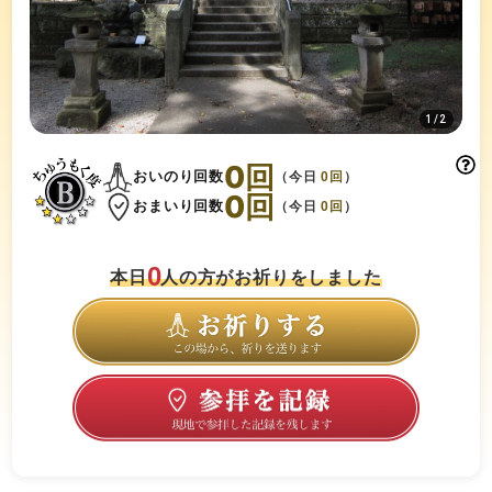
1
/
2
0
回
おいのり回数
（今日
0
回
）
0
回
おまいり回数
（今日
0
回
）
0
本日
人の方がお祈りをしました