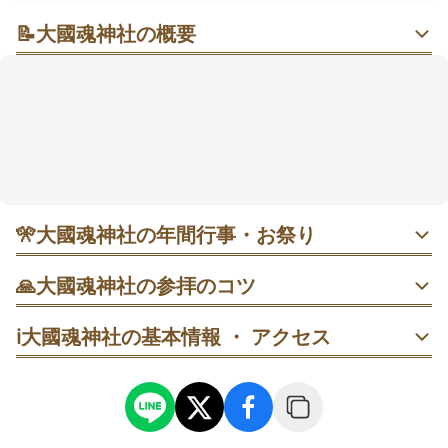
📝
大國魂神社の概要
高台の森に包まれて、龍（りゅう）の彫刻と大杉に会
いに行く参拝
高台に鎮座し、朝早い時間だと心静かに手を合わせや
すい雰囲気があるようです🍀 参道には推定樹齢1,000
年の大杉が立ち、拝殿前では向拝の龍（りゅう）の木
彫刻が目を引きます。良縁成就や勝負運、厄除け、商
売繁盛、金運などの願いで訪れる人も多いそう。成人
の日の初音祭や、5月の例大祭では大和舞・稚児舞が奉
🎌
大國魂神社の年間行事・お祭り
納され、季節の楽しみとしても人気です。駐車場があ
り、車で立ち寄りやすいのも助かります。
・ 1月 成人の日 初音祭｜大黒様（だいこくさま）のお祭
🙏
大國魂神社の参拝のコツ
り。祈祷祭や大和舞・稚児舞の奉納があり、混雑しやすい
ので早朝の参拝が安心。
鳥居をくぐったら参道を進み、拝殿前で一礼してから向拝
ℹ️
大國魂神社の基本情報 ・ アクセス
の彫刻を見上げ、最後にもう一度拝礼する。
・ 5月3〜4日 例大祭｜宵祭で奉納があり、翌日は渡御祭と
豊間浜でのお潮採り神事。連休中は人出が多く、早めの参
参道を上がる途中で大杉の前に一度立ち止まり、深呼吸し
列が安全。
てから拝殿へ向かう。