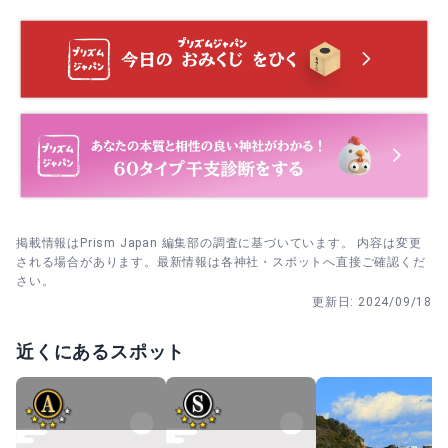
当日は早い時間に到着し、先に拝殿で参拝→その後に神楽
殿の奉納を観る順番にする。
5月3日は奉納の前に拝殿参拝を済ませ、5月4日はスケジュ
ールを確認して早めに移動する。
拝殿参拝を終えたら境内を一周し、尖塔を見つけたら足を
止めて外観をゆっくり眺める。
掲載情報はPrism Japan 編集部の調査に基づいています。 内容は変更
される場合があります。最新情報は各神社・スポットへ直接ご確認くだ
さい。
更新日:
2024/09/18
近くにあるスポット