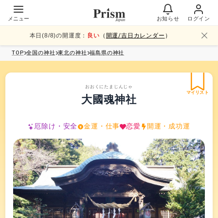
メニュー
お知らせ
ログイン
本日(
8
/
8
)の開運度：
良い
（
開運/吉日カレンダー
）
TOP
全国
の神社
東北
の神社
福島県
の神社
おおくにたまじんじゃ
マイリスト
大國魂神社
厄除け・安全
金運・仕事
恋愛
開運・成功運