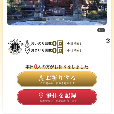
1
/
5
0
回
おいのり回数
（今日
0
回
）
0
回
おまいり回数
（今日
0
回
）
0
本日
人の方がお祈りをしました