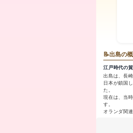
📝
出島の概
江戸時代の
出島は、長
日本が鎖国
た。
現在は、当
す。
オランダ関