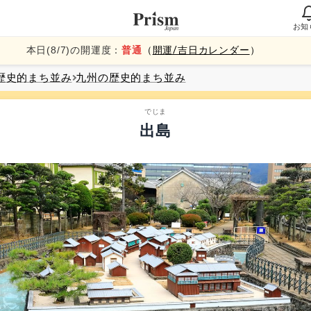
お知
本日(
8
/
7
)の開運度：
普通
（
開運/吉日カレンダー
）
歴史的まち並み
九州
の歴史的まち並み
でじま
出島