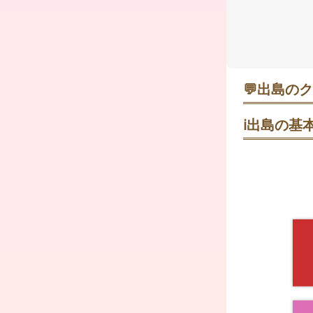
💬
出島のク
wkbyc5
ℹ️
出島の基本