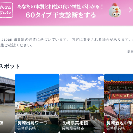
sm Japan 編集部の調査に基づいています。 内容は変更される場合があります
直接ご確認ください。
更
スポット
跡
長崎出島ワーフ
長崎県美術館
長崎新地中華
長崎県長崎市
長崎県長崎市
長崎県長崎市