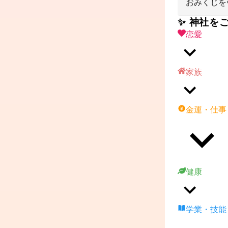
おみくじを
✨ 神社を
恋愛
家族
金運・仕事
健康
学業・技能