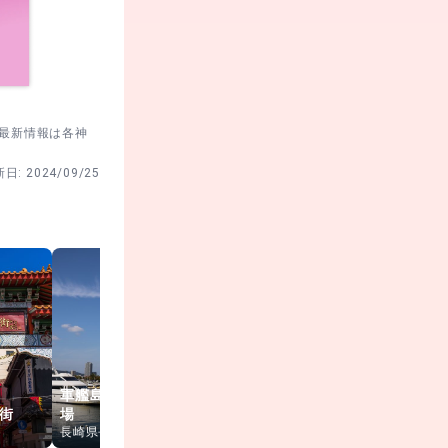
。最新情報は各神
新日:
2024/09/25
軍艦島クルーズ乗り
街
場
長崎水辺の森公園
長崎港
長崎県長崎市
長崎県長崎市
長崎県長崎市