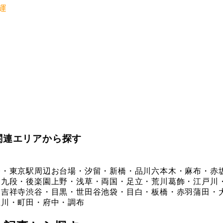
運
関連エリアから探す
橋・東京駅周辺
お台場・汐留・新橋・品川
六本木・麻布・赤
・九段・後楽園
上野・浅草・両国・足立・荒川
葛飾・江戸川
・吉祥寺
渋谷・目黒・世田谷
池袋・目白・板橋・赤羽
蒲田・
立川・町田・府中・調布