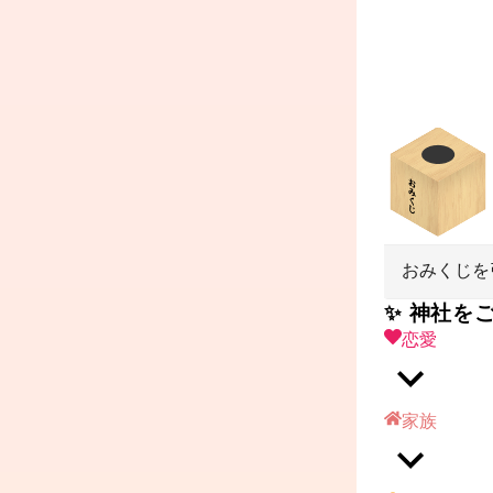
おみくじを
✨ 神社を
恋愛
家族