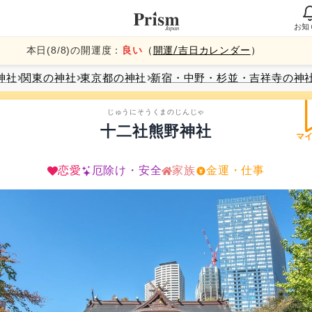
お知
本日(
8
/
8
)の開運度：
良い
（
開運/吉日カレンダー
）
神社
関東
の神社
東京都
の神社
新宿・中野・杉並・吉祥寺
の神
じゅうにそうくまのじんじゃ
十二社熊野神社
マ
恋愛
厄除け・安全
家族
金運・仕事