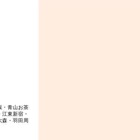
坂・青山
お茶
・江東
新宿・
大森・羽田周