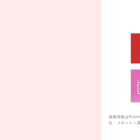
5月 稲荷・
2. 限定御
れにするとス
6月30日 
3. 節分は
格好で臨む。
9月20〜2
は早めの移動
4. 例大祭
早めに移動す
11月12日
11月24日
12月31日
掲載情報はPri
社・スポットへ