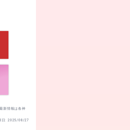
節。
ら境内で撮る流
やすい。
て、両手が空く
うため、式典後
混みやすいので
狙い目。
に。
混雑。
。最新情報は各神
新日:
2025/08/27