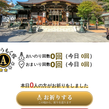
0
回
（今日
0
回
）
おいのり回数
0
回
（今日
0
回
）
おまいり回数
0
本日
人の方がお祈りをしました