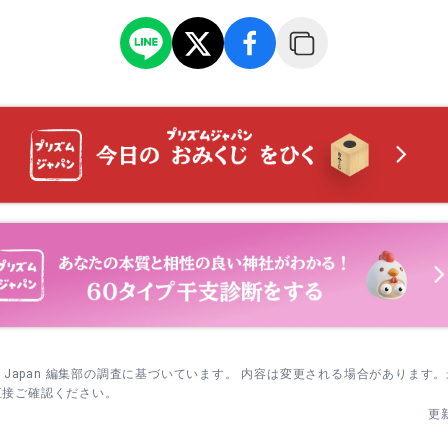
弁天祭｜春の境内行事。境内社の祭礼にあわせての参拝が心地よい季
朱印は期間が短め。先に参拝を済ませ、社務所で書き置きを受けてか
ムーズ。
夏越の大祓｜半年の穢れを祓う夕刻の神事。日中よりも夕方の参列がし
式の少し前に到着し、追儺式→豆まきの順に参加。荷物は最小限にし
1日 例大祭｜宵宮・式典・神輿連合渡御が見どころ。露店は夜に賑わ
を。
は午前の式典に合わせて参拝→午後の渡御を沿道で鑑賞。夜の露店は
る。
 酉の市（一の酉）｜福熊手を求める人で活気。参拝と授与は日没前が
 酉の市（二の酉）｜商売繁盛を願う人で賑わう。混雑回避は午後早め
 年越大祓｜一年の穢れを祓って新年を迎える神事。深夜帯は初詣前で
sm Japan 編集部の調査に基づいています。 内容は変更される場合があります
直接ご確認ください。
更