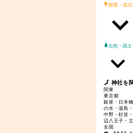
開運・成功
自然・国土
🗾
神社
を
関東
東京都
銀座・日本
の水・湯島
中野・杉並
辺
八王子・
全国