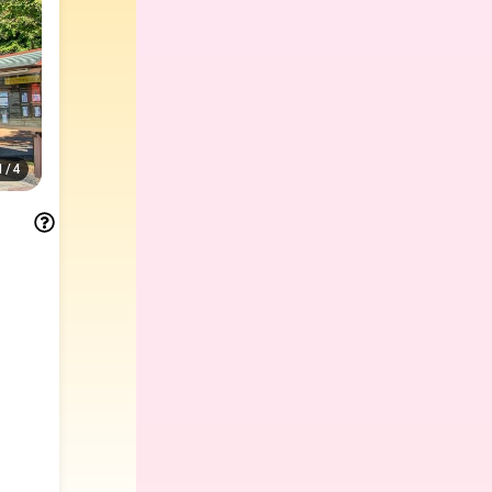
1
/
4