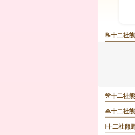
📝
十二社熊
ビルの谷間
都心の雑踏
商売繁盛・
押してくれ
ルデンウィ
歩きやすく
🎌
十二社熊
1月1日 歳
🙏
十二社熊
1. 都庁前
2月2日 節
園へ抜けて深
ℹ️
十二社熊野