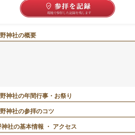
野神社の概要
の緑で深呼吸、季節の御朱印と行事で心が整うお参り時間
から一歩はなれると、緑に包まれた静けさが広がる境内。良
交通安全・安産など幅広い願いに寄り添うと語られ、日常の
る。節分の豆まきや秋の例大祭など、参加して楽しめる行事
ークや七夕の限定御朱印は季節の思い出づくりにぴったり。
、新宿中央公園に隣接しているので散歩と合わせやすい。
野神社の年間行事・お祭り
旦祭｜新年の安全と幸福を祈る神事。早朝は静かめで参列しやすい。
野神社の参拝のコツ
駅から徒歩で向かい、鳥居で一礼→手水→拝殿の順で参拝する。参拝
分祭（2025年）｜午後は追儺式と豆まき。式直前は混むため早めの整
呼吸すると気持ちの切り替えに。
神社の基本情報 ・ アクセス