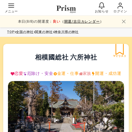
メニュー
お知らせ
ログイン
本日(
8
/
8
)の開運度：
良い
（
開運/吉日カレンダー
）
TOP
全国
の神社
関東
の神社
神奈川県
の神社
相模國総社 六所神社
マイリスト
恋愛
厄除け・安全
金運・仕事
家族
開運・成功運