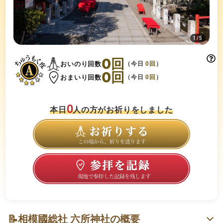
1
/
5
0
回
おいのり回数
（今日
0
回
）
0
回
おまいり回数
（今日
0
回
）
0
本日
人の方がお祈りをしました
📝
相模國総社 六所神社の概要