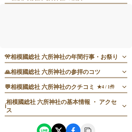
朱（あか）の社殿と大しめ縄、龍神が息づく水辺でそ
っと整える週末参拝
国道1号沿いにあり、バスでも訪れやすい立地。朱塗り
の大きな社殿には出雲式の大しめ縄が掛けられ、参道
には古木の欅が並びます。境内奥では龍神と弁財天に
手を合わせ、水辺の静けさに心が落ち着く感覚も。良
縁や安産、金運など幅広い願いに寄り添ってくれると
いう声が多く、参拝は鳥居→手水→拝殿の順でシンプ
🎌
相模國総社 六所神社の年間行事・お祭り
ル。御朱印は書き置きで授与されています🍀
・ 5月5日 相模国府祭｜六社の神輿が一堂に揃う大祭。周辺
🙏
相模國総社 六所神社の参拝のコツ
は通行止めもあり公共交通が無難。正午前後は比較的動き
やすく、夕方は人出が落ち着く傾向。限定御朱印の頒布案
鳥居→手水舎→拝殿の順に参拝し、拝殿前で一礼してから
内も要チェック。
💬
相模國総社 六所神社のクチコミ
★4 / 1件
周囲を見学する流れがおすすめ。
20代
女性
ε li
相模國総社 六所神社の基本情報 ・ アクセ
・ 9月第1日曜 櫛魂まつり｜11時祭典、午後は太鼓や奉納
ℹ️
拝殿での参拝後、池の周りを一周。橋の中央で立ち止ま
演目が続く一日。お焚き上げ受付は前日から。開始前と夕
ス
り、深呼吸→ゆっくり一礼の順で。
方が比較的ゆったり。境内駐車場は台数に余裕があるもの
の、早めの来訪が安心。
平日午前の早めに到着→参道入口で一礼→ゆっくり歩幅を