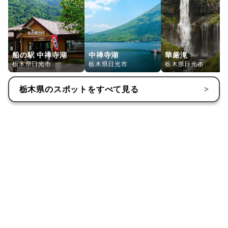
船の駅 中禅寺湖
中禅寺湖
華厳滝
栃木県日光市
栃木県日光市
栃木県日光市
栃木県
のスポットをすべて見る
>