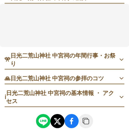
湖（みずうみ）と霊峰（れいほう）が寄り添う、心を
澄ます“縁（えにし）”の聖地
中禅寺湖の北岸、男体山を背にした朱塗りの社殿が静
かな時間をつくる。湖からの風がやわらかく、朝はと
くに落ち着いて参拝しやすい。縁結びで知られ、境内
には縁にちなむスポットが点在。八脚門から手水舎、
拝殿へと進む素直な流れで、所要はおよそ20分。秋は
参道周辺が色づき、写真も楽しめる🍃
日光二荒山神社 中宮祠の年間行事・お祭
🎌
り
4月25日 男体山開山式｜拝殿で安全登拝を祈る行事。以後
🙏
日光二荒山神社 中宮祠の参拝のコツ
は奥宮までの登拝期間に入り、山と湖の景色も爽やか。朝
の神事に合わせて訪れると気持ちよく回れます。
鳥居前で一礼→正面から振り返って構図を決める→周囲に
日光二荒山神社 中宮祠の基本情報 ・ アク
配慮し短時間で撮影→通行の妨げにならない位置に下がる
ℹ️
セス
9月中旬〜11月下旬 良い縁まつり｜拝殿前の笹の輪くぐり
が名物。縁結びを願う参拝者でにぎわい、紅葉の時期は写
開門直後の静かな時間に到着→八脚門→手水舎→拝殿の順
真も楽しめます。平日朝がゆったり。
で進み、二拝二拍手一拝で参拝する
11月11日 男体山閉山式｜冬期閉山を告げる行事。朝の神事