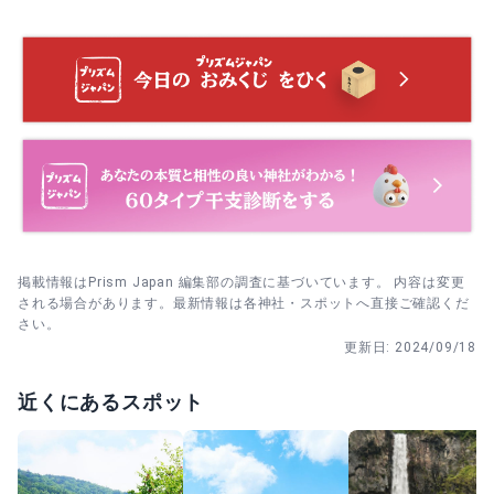
拝殿参拝後→右奥の登拝口を確認→稲荷社→七福神社の順
後は参道も落ち着きやすいので、湖畔散策と合わせて穏や
にめぐり、足元が不安な日は無理をしない
かに過ごせます。
拝殿での参拝を終えたあとに一礼→鈴を一度だけ鳴らす→
心中で願いをまとめてから静かに退く
掲載情報はPrism Japan 編集部の調査に基づいています。 内容は変更
される場合があります。最新情報は各神社・スポットへ直接ご確認くだ
さい。
更新日:
2024/09/18
近くにあるスポット