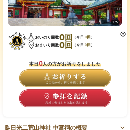
1
/
5
0
回
おいのり回数
（今日
0
回
）
0
回
おまいり回数
（今日
0
回
）
0
本日
人の方がお祈りをしました
📝
日光二荒山神社 中宮祠の概要