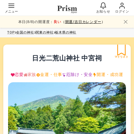
メニュー
お知らせ
ログイン
本日(
8
/
8
)の開運度：
良い
（
開運/吉日カレンダー
）
TOP
全国
の神社
関東
の神社
栃木県
の神社
日光二荒山神社 中宮祠
マイリスト
恋愛
家族
金運・仕事
厄除け・安全
開運・成功運