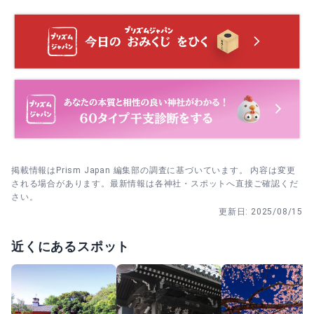
3. 文京あじさいまつり期間は10:00〜16:00の間に富士塚
へ。登拝は上り優先、下りは譲り合いで安全に。
4. 駅から徒歩ルートで移動。駐車場はないため公共交通機
関を使うとスムーズです。
掲載情報はPrism Japan 編集部の調査に基づいています。 内容は変更
される場合があります。最新情報は各神社・スポットへ直接ご確認くだ
さい。
更新日:
2025/08/15
近くにあるスポット