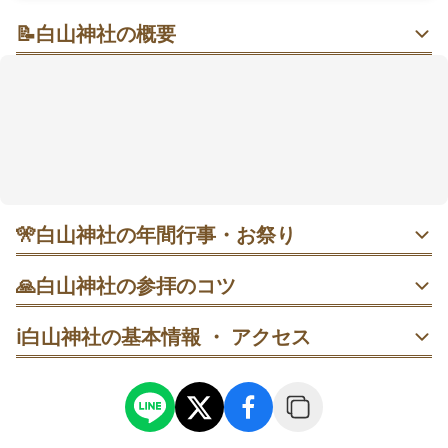
📝
白山神社の概要
駅からすぐ、3,000株のあじさいに包まれるしっとり時
間
住宅街の静けさの中に、伝統的な社殿と四季の緑が穏
やかに息づく境内。特に6月は約3,000株のあじさいが
彩り、梅雨の日でも心がふっと軽くなると評判です。
東京十社として知られ、平日の午前中はゆったり参拝
しやすいという声も。あじさいの季節には富士塚の特
別公開で景色を一望でき、書き置きの御朱印も記念に
🎌
白山神社の年間行事・お祭り
なります。
・ 6月7〜15日 文京あじさいまつり｜境内と隣接公園があ
🙏
白山神社の参拝のコツ
じさい一色に。土日はイベントで賑わい、期間中は富士塚
を特別公開（10:00〜16:00）。本年は境内に駐車場がない
1. 平日午前に到着し、参道→手水→拝殿の順で。混雑前は
ため公共交通機関推奨。
ℹ️
白山神社の基本情報 ・ アクセス
花も活き活きとして見やすいです。
・ 9月21日 例大祭｜地域の氏子が集う年中行事。神事中心
2. 雨の日は色が冴えるため、小ぶりの傘と滑りにくい靴で
で、境内の滞在は午前〜日中が動きやすいことが多いで
ゆっくり回りましょう。
す。