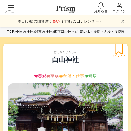
メニュー
お知らせ
ログイン
本日(
8
/
8
)の開運度：
良い
（
開運/吉日カレンダー
）
TOP
全国
の神社
関東
の神社
東京都
の神社
お茶の水・湯島・九段・後楽園
の
はくさんじんじゃ
マイリスト
白山神社
恋愛
家族
金運・仕事
健康