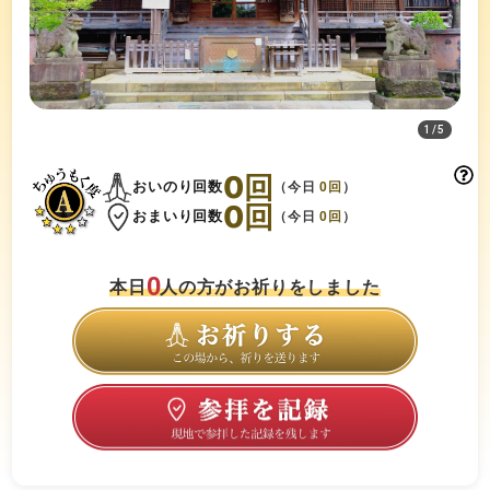
1
/
5
0
回
おいのり回数
（今日
0
回
）
0
回
おまいり回数
（今日
0
回
）
0
本日
人の方がお祈りをしました