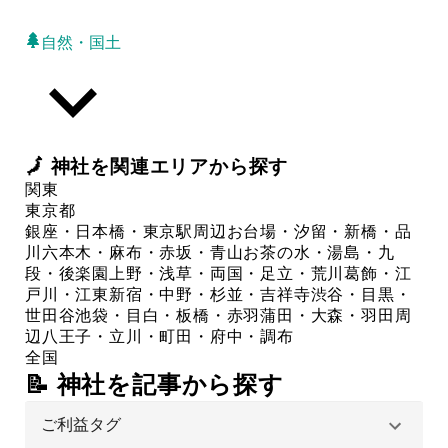
自然・国土
🗾
神社
を関連エリアから探す
関東
東京都
銀座・日本橋・東京駅周辺
お台場・汐留・新橋・品
川
六本木・麻布・赤坂・青山
お茶の水・湯島・九
段・後楽園
上野・浅草・両国・足立・荒川
葛飾・江
戸川・江東
新宿・中野・杉並・吉祥寺
渋谷・目黒・
世田谷
池袋・目白・板橋・赤羽
蒲田・大森・羽田周
辺
八王子・立川・町田・府中・調布
全国
📝 神社を記事から探す
ご利益タグ