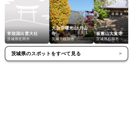
天台宗曜光山 月山
常陸国出雲大社
寺
板敷山大覚寺
茨城県笠間市
茨城県桜川市
茨城県石岡市
茨城県
のスポットをすべて見る
>