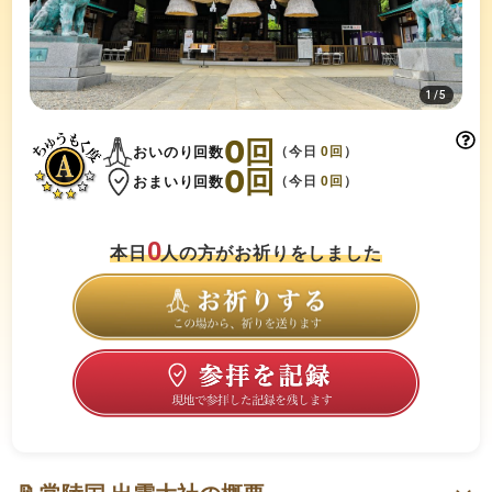
1
/
5
0
回
おいのり回数
（今日
0
回
）
0
回
おまいり回数
（今日
0
回
）
0
本日
人の方がお祈りをしました