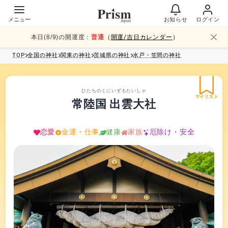
メニュー
お知らせ
ログイン
本日(
8
/
9
)の開運度：
普通
（
開運/吉日カレンダー
）
TOP
全国
の神社
関東
の神社
茨城県
の神社
水戸・笠間
の神社
ひたちのくにいずもたいしゃ
マイリスト
常陸国 出雲大社
恋愛
金運・仕事
健康
家族
厄除け・安全