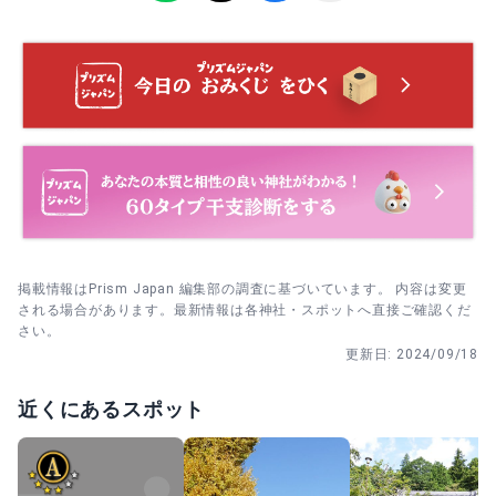
手一拝。列の流れに合わせて短く整える。
・ 6月最終日曜 夏越大祓祭｜人形に息を吹きかけて半年の
穢れを祓う。午前が比較的空いており参列しやすい。
4. 撮影は参拝後に。大鳥居と拝殿前が好ポイントで、新緑
や紅葉の時期は色合いが美しい。
・ 8月14〜15日 夏のみたままつり｜献灯で幻想的に。2日
目夜は奉納花火で賑わうため、早めの場所取りが安心。
・ 10月第3日曜 秋季大祭｜春の御礼として踏みわら祭や奉
納石。午前からの参拝で流れよく回れる。
・ 12月16日 ご遷座記念祭・龍蛇神祭｜鎮座記念の祭典と
境内社の大祭。午前の祭事に合わせて参拝すると落ち着
掲載情報はPrism Japan 編集部の調査に基づいています。 内容は変更
く。
される場合があります。最新情報は各神社・スポットへ直接ご確認くだ
さい。
更新日:
2024/09/18
・ 12月最終日曜 年越大祓祭｜一年の穢れを祓う締めくく
り。夕方は比較的空き気味で参列しやすい。
近くにあるスポット