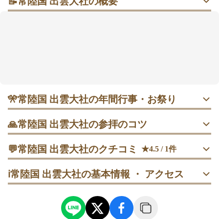
📝
常陸国 出雲大社の概要
大しめ縄と光の天井に見守られ、そっとご縁に向き合
う時間
朱の大鳥居と白木の拝殿がすっと迎えてくれて、金銀
箔の天井画や大国主大神像の前で気持ちが落ち着いて
いきます。良縁・厄除け・病気平癒・商売繁盛の願い
に寄り添うお参りが評判で、ウサギの意匠もさりげな
い後押しに🍀 JR水戸線福原駅から徒歩7分、北関東
道・笠間西ICから約1kmでアクセスもしやすめ。御朱
🎌
常陸国 出雲大社の年間行事・お祭り
印は本社と境内社の書き置きもあり、参拝の記念に手
に取りやすい雰囲気です。朝夕はとくに静かで、雨の
・ 1月1日 元旦四方拝｜新年最初の神事。深夜は冷え込むが
🙏
常陸国 出雲大社の参拝のコツ
比較的ゆとりあり。0時からの祝詞に合わせて参列を。
日もしっとりと参れるという声も。
1. 随神門→手水舎→拝殿→末社（薬神社・龍蛇神社）の順
💬
常陸国 出雲大社のクチコミ
★4.5 / 1件
で巡る。手水で清めてから本殿に進む。
・ 2月3日 節分祭｜10時開始の豆まき。中央は混みやすい
ので端で受けると安全でスムーズに体験しやすい。
10代
その他
R
ℹ️
常陸国 出雲大社の基本情報 ・ アクセス
訪問日：
2025/01/19
2. 平日朝イチや夕方前は静かに参れる。雨の日もしっとり
落ち着くので、ゆっくり祈りたいときに向く。
・ 5月第3日曜 春季大祭｜踏みわら祭（御田植祭）などの神
事を拝観。午前のうちに行けばゆったり過ごせる。
3. 拝殿前の大しめ縄には正面で一礼→一歩進んで二拝二拍