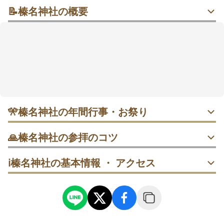
📝
榛名神社の概要
木漏れ日と小川のせせらぎに包まれる、町の鎮守（ち
んじゅ）でひと呼吸
深い緑の参道を抜けると、静けさがゆっくりと心にし
みてきます。随神門で一礼して歩みを進めれば、晴れ
の日は木漏れ日、雨の日はしっとりとした空気が迎え
てくれるはず。ご利益は良縁・商売・学業・健康・交
通安全まで幅広く、願いにそっと寄り添ってくれそ
う。JRの駅から歩ける立地もうれしいポイントです🍃
🎌
榛名神社の年間行事・お祭り
1月1日 歳旦祭｜早朝に新年の祈りを捧げる神事。清々しい
🙏
榛名神社の参拝のコツ
空気のなかで一年の安全と平安を願えます（本年6:00頃か
ら）。
随神門で一礼→手水舎で清める→拝殿へ進む、の順で歩く
ℹ️
榛名神社の基本情報 ・ アクセス
と流れがスムーズです。
2月17日 祈年祭｜春の五穀豊穣と天下泰平を祈る祭典。静
かな本殿で心新たに季節の始まりを迎えられます。
拝殿での参拝後に裏手へ回り、順番を守って石像に軽く触
れ一礼してから辞するのがおすすめです。
4月8日 例大祭｜四柱の大神を奉祝する春の大祭。境内の緑
も色づき、参拝後の散策も気持ちよい時期です。