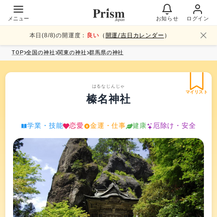
メニュー
お知らせ
ログイン
本日(
8
/
8
)の開運度：
良い
（
開運/吉日カレンダー
）
TOP
全国
の神社
関東
の神社
群馬県
の神社
はるなじんじゃ
マイリスト
榛名神社
学業・技能
恋愛
金運・仕事
健康
厄除け・安全