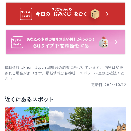
拝殿で参拝→社務所隣でおみくじを受ける→御神水に浸し
て現れた文字を読んだら、乾かして持ち帰りましょう。
6月30日 夏越大祓｜茅の輪をくぐって半年の穢れを払う神
事。夕刻の開始で、涼しい時間帯に参列しやすいのも魅
参道→随神門→社殿の順に撮ると回りやすく、混み合う場
力。
所は短時間で切り上げましょう。
8月3～5日 祇園祭（恒例大祭）｜疫病退散と豊穣を祈る夏
祭り。昼間の神事中心で、夏の境内をゆったり楽しめま
す。
掲載情報はPrism Japan 編集部の調査に基づいています。 内容は変更
9月15・16日 諏訪祭｜宵祭と本祭の二日間。秋風が心地よ
される場合があります。最新情報は各神社・スポットへ直接ご確認くだ
い時期、灯りの入る夕刻は厳かな雰囲気に包まれます。
さい。
更新日:
2024/10/12
10月15日 大國祭・武尊祭｜大黒天と武尊神への感謝を伝え
る祭典。実りの秋にあわせて日々の恵みを見つめ直す機会
近くにあるスポット
に。
11月23日 新嘗祭｜新穀の実りに感謝する日。1年の区切り
として、静かに手を合わせる参拝が似合います。