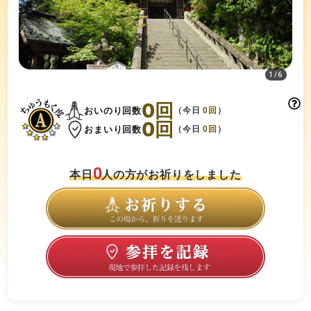
1
/
6
0
回
おいのり回数
（今日
0
回
）
0
回
おまいり回数
（今日
0
回
）
0
本日
人の方がお祈りをしました