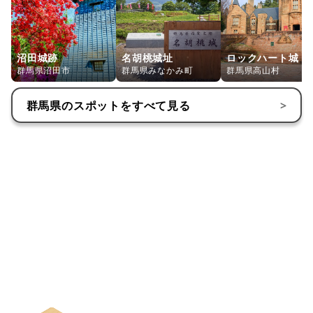
12月20日 神迎祭｜旧暦にあわせて祖霊を迎える神事。年の
瀬の境内で、心を整える夕べになりそう。
沼田城跡
名胡桃城址
ロックハート城
12月31日 年越大祓｜大晦日に1年の穢れを祓う行事。午後
群馬県沼田市
群馬県みなかみ町
群馬県高山村
の神事で、新年を清々しく迎える準備ができます。
群馬県
のスポットをすべて見る
>