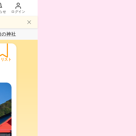
らせ
ログイン
崎
の神社
イリスト