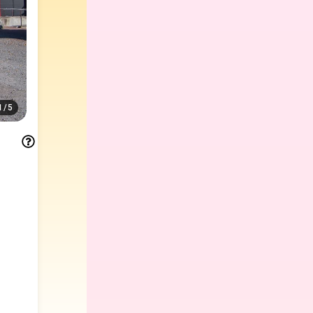
1
/
5