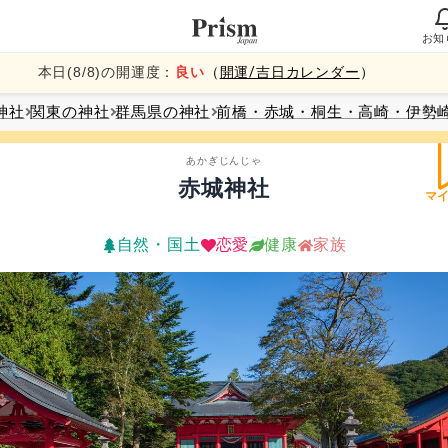
お知
本日(
8
/
8
)の開運度：
良い
（
開運/吉日カレンダー
）
神社
関東
の神社
群馬県
の神社
前橋・赤城・桐生・高崎・伊勢
あかぎじんじゃ
赤城神社
マ
自然・国土
恋愛
健康
家族