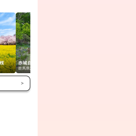
駅の天然温泉 水沼
ぐんまフラ
桜
赤城自然園
の湯
ク
群馬県渋川市
群馬県桐生市
群馬県前橋市
>