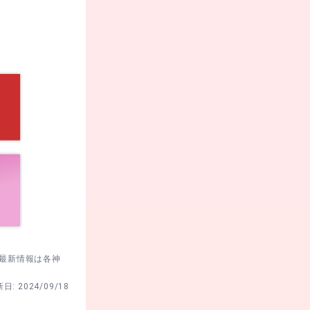
静かな雰囲気
礼して参道へ
りして戻ると
の容器を持参
。最新情報は各神
新日:
2024/09/18