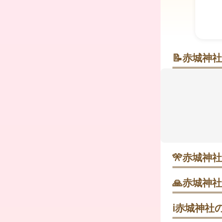
📝
赤城神社
霧と巨杉に
国道353号
の社殿と、
う場所とし
早朝は霧が
は容器を持参
🎌
赤城神社
1月1日 初
三夜沢太々神
🙏
赤城神社
朝の到着が狙
惣門をくぐる
で眺めると変
ℹ️
赤城神社の
1月1日 三