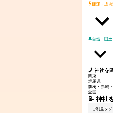
開運・成功
自然・国土
🗾
神社
を
関東
群馬県
前橋・赤城
全国
📝 神
ご利益タグ