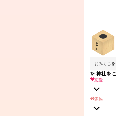
おみくじを
✨ 神社を
恋愛
家族