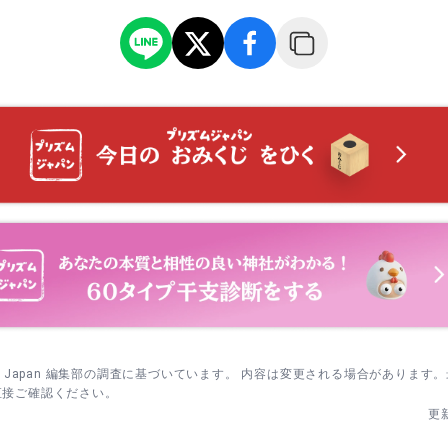
内を確認。奉納開始前に参拝を済ませておくと流れがスムーズで、
、中央のたわら杉へ。正面→右→左の順にゆっくり回り、最後に一
。
締まります。
着→参道を静かに歩き、手水→拝殿の順で。参拝後に境内をひと回
す。
→御神水を少量いただく→本殿で参拝の順に。持ち帰る際は小さめ
慮してさっと汲みましょう。
sm Japan 編集部の調査に基づいています。 内容は変更される場合があります
直接ご確認ください。
更