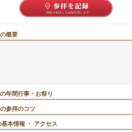
の概要
包まれて願いと向き合う、山のふもとの静かな時間
の松並木をたどると、杉の森に抱かれた荘厳な景色が広がり
樹齢千年級のたわら杉が静けさを深める空間。縁結びや恋の
ても知られ、家族の安らぎや健康を願う人の姿も見かけます
出ることもあり、凛とした空気がいっそう心地よい。手水舎
して少量いただく人も🍃
の年間行事・お祭り
詣｜終日人出が多め。夜明け前〜早朝は比較的ゆとりあり。重要無形
楽も奉納され、新年の安全と健康を願う人で賑わいます。混雑を避
の参拝のコツ
い目です。
前に一礼→参道を進み、手水で清めてから本殿へ。彩色は正面→斜
化が楽しめます。
基本情報 ・ アクセス
夜沢赤城神社 太々神楽奉納｜伝統の舞が社殿前で奉納。詳細時刻は年