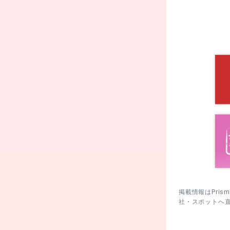
ため当日の案
本殿に参拝後
も楽しめます
戻ると巡りが
開門直後に到
焦らず巡れま
手水で清める
し、周囲に配
掲載情報はPri
社・スポットへ