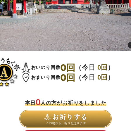
0
回
（今日
0
回
）
おいのり回数
0
回
（今日
0
回
）
おまいり回数
0
本日
人の方がお祈りをしました