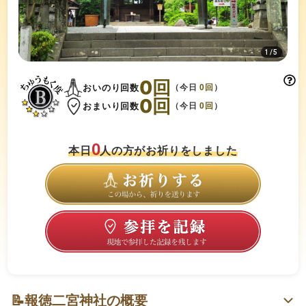
1
/
5
0
回
おいのり回数
（今日
0
回
）
0
回
おまいり回数
（今日
0
回
）
0
本日
人の方がお祈りをしました
📝
報徳二宮神社の概要