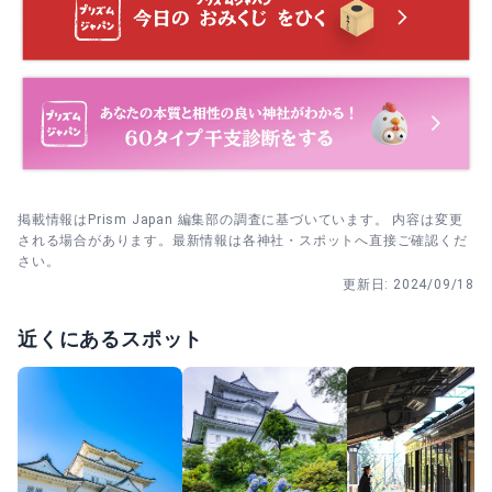
の順で気持ちを締めます。
本殿参拝を済ませてから社務所へ行き、通常御朱印とあわ
せて特別朱印の有無を確認します。
参拝（鳥居→手水→本殿→末社）を終えてから、社務所前
でカフェ休憩に入ります。
掲載情報はPrism Japan 編集部の調査に基づいています。 内容は変更
される場合があります。最新情報は各神社・スポットへ直接ご確認くだ
さい。
更新日:
2024/09/18
近くにあるスポット