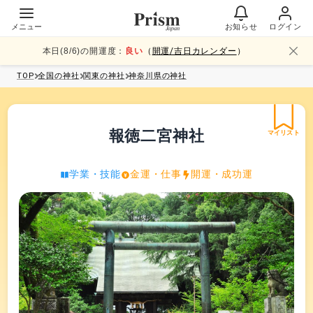
メニュー
お知らせ
ログイン
本日(
8
/
6
)の開運度：
良い
（
開運/吉日カレンダー
）
TOP
全国
の神社
関東
の神社
神奈川県
の神社
報徳二宮神社
マイリスト
学業・技能
金運・仕事
開運・成功運