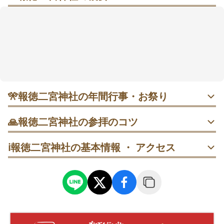
城のそばで、学びと商いの背中をそっと押す場所🍀
小田原城の天守や堀の近くにあり、観光の流れで立ち
寄りやすい雰囲気です。静かな木造の社殿が並び、平
日は特に落ち着いて手を合わせやすいかもしれませ
ん。**二宮尊徳翁（にのみやそんとくおう）**をお祀
りしており、学業成就や仕事運など“努力を積み重ねた
い時”のお願いごとと相性が良さそうです。参拝は「鳥
🎌
報徳二宮神社の年間行事・お祭り
居→手水→本殿→末社」の順番が基本で、午前中が動
きやすいという案内もあります。創建130周年の特別御
・ 1月1日 歳旦祭（6:00）／1月2日 筆まつり（13:00）｜
朱印（いちえんゆうごう）や、休憩できるカフェの話
🙏
報徳二宮神社の参拝のコツ
年始は参拝の区切りに。・ 2月11日 建国祭。・ 4月15日 例
題もあり、参拝＋ひと息までまとめて楽しめそうで
祭（11:00）｜創建日を記念する春の大きな祭典。・ 6月30
鳥居をくぐる前に一礼→手水→本殿の順で参拝し、最後に
す。
日 夏越の大祓（17:30）｜茅の輪くぐり。・ 10月第1水曜
ℹ️
報徳二宮神社の基本情報 ・ アクセス
末社へ回ります。
神徳景仰祭（11:00）。・ 12月31日 師走の大祓
（15:00）。
本殿に先に手を合わせてから、社殿まわりの意匠をゆっく
り眺めます。
像の前で一礼→本殿参拝→最後にもう一度像の前で一礼、