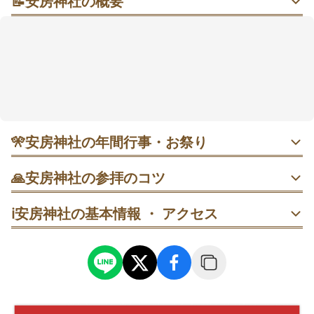
📝
安房神社の概要
安房神社は、千葉県館山市にある神社です。
吾谷山(あづちやま)の山麓に鎮座し、日本における全て
の産業の総祖神である「天太玉命(アメノフトダマノミ
コト)」を主祭神としてお祀りしています。
事業繁栄や商売繁盛、技術向上、必勝祈願などにご利
益があると言われています。
年間を通して様々な祭事が行われ、神代からの歴史を
🎌
安房神社の年間行事・お祭り
今に伝えています。
・ 1月1〜3日 歳旦祭｜新年の祈りが続く三が日。期間中は
🙏
安房神社の参拝のコツ
混雑するため、早朝や時間をずらすと参拝しやすい。（境
内）
一の鳥居をくぐり→手水→拝殿へ。混雑時は参道の端を歩
ℹ️
安房神社の基本情報 ・ アクセス
き、撮影は短時間で。
・ 2月3日 節分祭｜豆まきで厄払い。開始直後は賑わうた
め、少し時間を空けるとスムーズ。著名人参加で子ども連
拝殿で二礼二拍手一礼を済ませたら、“龍の爪”ゆかりの場
れも多い。
所へ。譲り合って短く祈る流れで。
・ 6月30日 夏越の大祓｜夕刻に執り行われる年も。茅の輪
白い大鳥居→手水→拝殿→下の宮→授与所の順で反時計回
をくぐり、半年分の穢れを祓って後半を迎える。