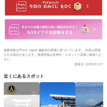
りに。最後に御朱印やお守りを。
・ 8月9〜10日 例大祭｜9日はこども神輿、10日は大神輿の
本殿に参拝→裏手の御神木へ。根元は踏まず、軽く一礼し
渡御。神事の時間帯は境内周辺がにぎわう。
てから離れて鑑賞。
・ 9月中旬 国司祭｜敬老の日前後の日曜に予定。豊穣祈願
の神事が中心で、落ち着いた雰囲気。
掲載情報はPrism Japan 編集部の調査に基づいています。 内容は変更
される場合があります。最新情報は各神社・スポットへ直接ご確認くだ
さい。
更新日:
2025/01/17
近くにあるスポット