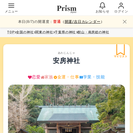
メニュー
お知らせ
ログイン
本日(
8
/
7
)の開運度：
普通
（
開運/吉日カレンダー
）
TOP
全国
の神社
関東
の神社
千葉県
の神社
館山・南房総
の神社
あわじんじゃ
マイリスト
安房神社
恋愛
家族
金運・仕事
学業・技能