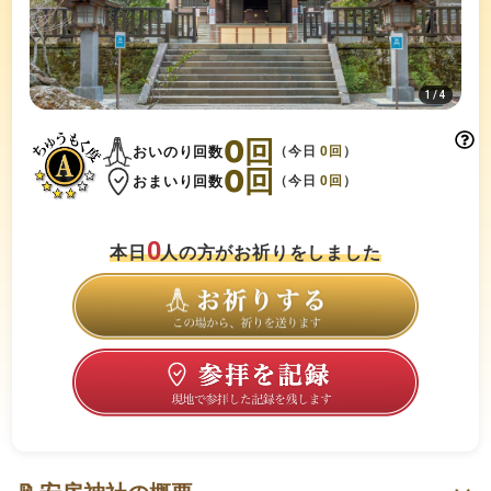
1
/
4
0
回
おいのり回数
（今日
0
回
）
0
回
おまいり回数
（今日
0
回
）
0
本日
人の方がお祈りをしました