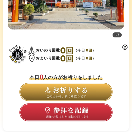
1
/
5
0
回
おいのり回数
（今日
0
回
）
0
回
おまいり回数
（今日
0
回
）
0
本日
人の方がお祈りをしました