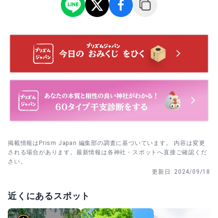
・ 2月初午（2025年は2/6） 初午祭｜商売繁盛を願う伝統
3. ご祈願は当日受付可。社務所で申し込み→指定場所へ移
の祭礼。開始直後の朝は比較的回りやすく、8:00〜9:30の
動の順で、落ち着いて行動を。
参拝が快適です。
4. 全体の所要は約30分が目安。写真を撮る場合は先に本殿
・ 3月21日 春季大祭｜春分の頃は参拝日和。早朝が歩きや
を済ませ、荷物を軽くしてから巡ると快適です。
すく、桜の開花タイミングなら撮影も楽しめます。
・ 9月23日 秋季大祭｜初秋の空気が心地よい時期。平日開
催で混雑は控えめ、午前の時間帯が参拝しやすいです。
掲載情報はPrism Japan 編集部の調査に基づいています。 内容は変更
される場合があります。最新情報は各神社・スポットへ直接ご確認くだ
さい。
更新日:
2024/09/18
近くにあるスポット