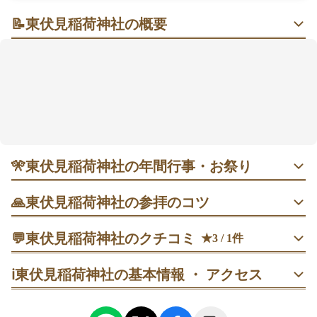
📝
東伏見稲荷神社の概要
朱の鳥居と桜のトンネルで心がほどける、住宅街の小
さな寄り道
駅から歩いてすぐ、朱塗りの社殿と緑がすっと目に入
る静かな空間。参道の先には千本鳥居や“お塚”巡りがあ
り、縁結び・商売繁盛・厄除けなど多彩な願いに寄り
添うと語られます。早朝（9時前）は落ち着いて回れ、
ひと巡りは約30分が目安。授与所は本殿左手で、お守
りや絵馬も手に取りやすい雰囲気。春は桜の撮影も楽
🎌
東伏見稲荷神社の年間行事・お祭り
しめるという声も。
・ 1月1〜3日 初詣｜開門直後の6:30〜9:00は比較的ゆった
🙏
東伏見稲荷神社の参拝のコツ
り。元旦午前は最混雑、夕方以降や三が日明けの平日が狙
い目です。
1. 開門直後（6:30頃）や9時前に到着し、本殿→お塚→授与
💬
東伏見稲荷神社のクチコミ
★3 / 1件
所の順で回ると混雑を避けやすいです。
・ 2月3日 節分祭｜豆撒きの前後で人出が変動。午前の神事
50代
男性
十兵衛
ℹ️
東伏見稲荷神社の基本情報 ・ アクセス
直後は落ち着く傾向があり、列が途切れた時間に参拝する
2. 参道は一の鳥居→二の鳥居→楼門→手水→拝礼の流れ
とスムーズ。
で。本殿参拝後に裏手の千本鳥居へ進みます。