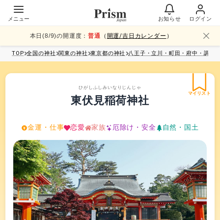
メニュー
お知らせ
ログイン
本日(
8
/
9
)の開運度：
普通
（
開運/吉日カレンダー
）
TOP
全国
の神社
関東
の神社
東京都
の神社
八王子・立川・町田・府中・調布
ひがしふしみいなりじんじゃ
マイリスト
東伏見稲荷神社
金運・仕事
恋愛
家族
厄除け・安全
自然・国土