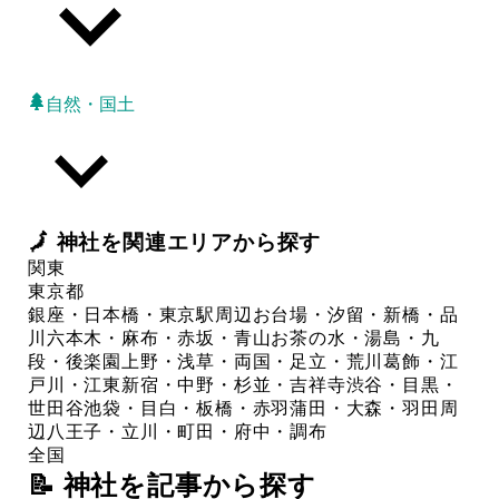
自然・国土
🗾
神社
を関連エリアから探す
関東
東京都
銀座・日本橋・東京駅周辺
お台場・汐留・新橋・品
川
六本木・麻布・赤坂・青山
お茶の水・湯島・九
段・後楽園
上野・浅草・両国・足立・荒川
葛飾・江
戸川・江東
新宿・中野・杉並・吉祥寺
渋谷・目黒・
世田谷
池袋・目白・板橋・赤羽
蒲田・大森・羽田周
辺
八王子・立川・町田・府中・調布
全国
📝 神社を記事から探す