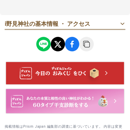
たため社殿を造営したのがはじまりと言われていま
す。
「須佐之男命(牛頭天王)」と「野見宿禰命(ノミノスク
ℹ️
野見神社の基本情報 ・ アクセス
ネノミコト)」の2柱をご祭神としてお祀りしており、
高槻の鎮守様として親しまれています。
4月には生後6ヶ月～2歳の子どもを対象に「泣き相撲」
という神事も開催されます。
これは神様の前で大きな声で鳴くことで一層のご加護
と健康を祈願するものです。
掲載情報はPrism Japan 編集部の調査に基づいています。 内容は変更