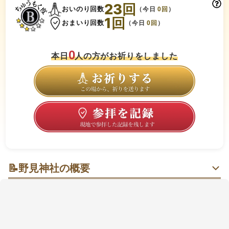
23
回
おいのり回数
（今日
0
回
）
1
回
おまいり回数
（今日
0
回
）
0
本日
人の方がお祈りをしました
📝
野見神社の概要
疫病を鎮めた神社で、神事「泣き相撲」を体験
野見(のみ)神社は、大阪府高槻市にある神社です。
9世紀末にこの地方に疫病が流行した際、神託により牛
頭天王(ごずてんのう)をお祀りしたところ疫病が治まっ