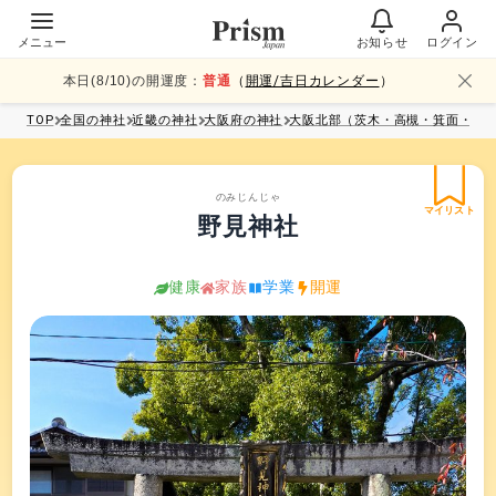
メニュー
お知らせ
ログイン
本日(
8
/
10
)の開運度：
普通
（
開運/吉日カレンダー
）
TOP
全国
の神社
近畿
の神社
大阪府
の神社
大阪北部（茨木・高槻・箕面・伊
のみじんじゃ
マイリスト
野見神社
健康
家族
学業
開運