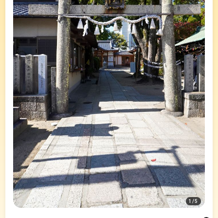
1
/
5