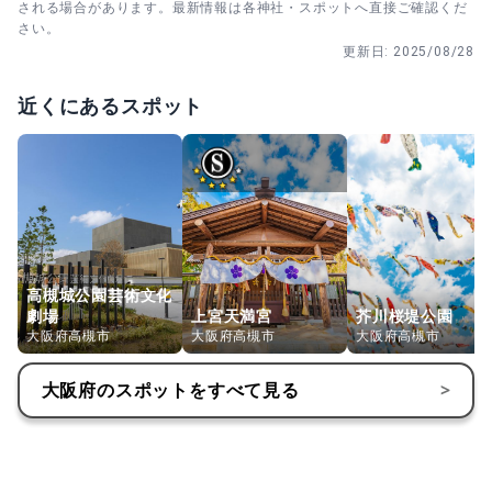
される場合があります。最新情報は各神社・スポットへ直接ご確認くだ
さい。
更新日:
2025/08/28
近くにあるスポット
高槻城公園芸術文化
劇場
上宮天満宮
芥川桜堤公園
大阪府高槻市
大阪府高槻市
大阪府高槻市
大阪府
のスポットをすべて見る
>