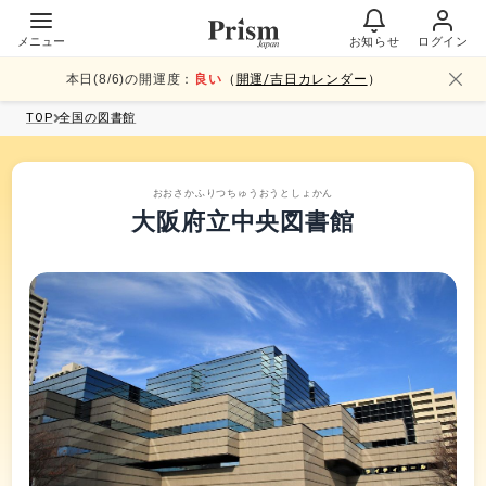
メニュー
お知らせ
ログイン
本日(
8
/
6
)の開運度：
良い
（
開運/吉日カレンダー
）
TOP
全国
の図書館
おおさかふりつちゅうおうとしょかん
大阪府立中央図書館