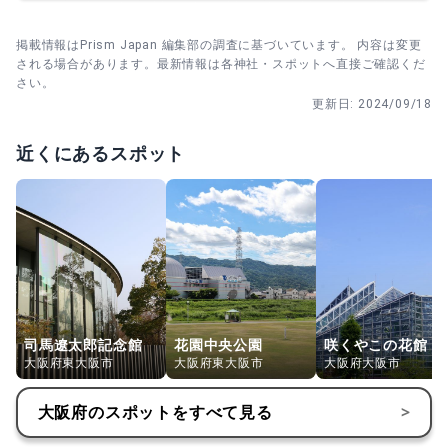
掲載情報はPrism Japan 編集部の調査に基づいています。 内容は変更
される場合があります。最新情報は各神社・スポットへ直接ご確認くだ
さい。
更新日:
2024/09/18
近くにあるスポット
司馬遼太郎記念館
花園中央公園
咲くやこの花館
大阪府東大阪市
大阪府東大阪市
大阪府大阪市
大阪府
のスポットをすべて見る
>