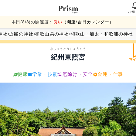
お知
本日(
8
/
8
)の開運度：
良い
（
開運/吉日カレンダー
）
神社
近畿
の神社
和歌山県
の神社
和歌山・加太・和歌浦
の神社
きしゅうとうしょうぐう
紀州東照宮
マ
健康
学業・技能
厄除け・安全
金運・仕事