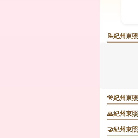
📝
紀州東照
関西の日光
紀州東照宮
1621年の
としてお祀
参道や108
と和歌浦の
そのさらに
🎌
紀州東照
彩から「関
・ 1月1日
す。
🙏
紀州東照
楼門をくぐっ
🤝
紀州東照
・ 1月2日
いています。