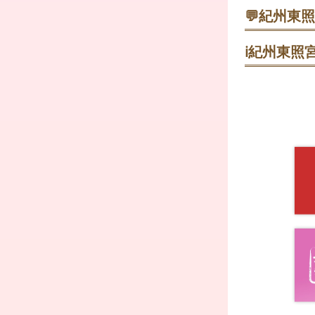
学業成就・
石段は自分の
💬
紀州東照
学業成就・合
・ 1月3日
祈願のほか、
チサ
拝殿から戻る
す。
ℹ️
紀州東照宮
める。
交通安全祈
交通安全（自
社殿へ進む前
平服で可。車
拝へ。
厄除け祈願
厄年などの年
で可。男性4
安産祈願
安産を願う祈
す。戌の日（
初宮詣
誕生の感謝と
まは祝い着、