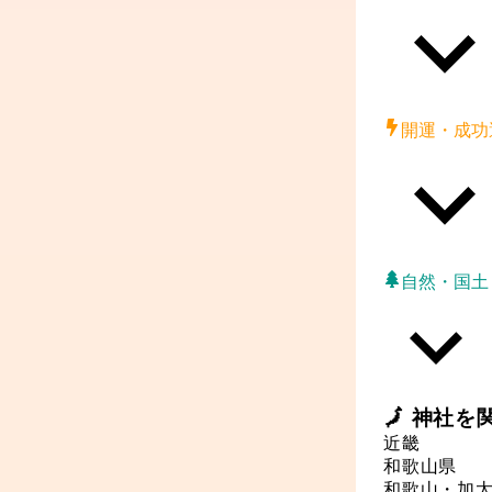
開運・成功
自然・国土
🗾
神社
を
近畿
和歌山県
和歌山・加