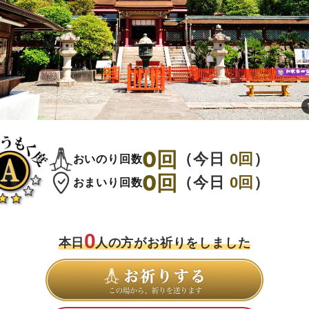
0
回
（今日
0
回
）
おいのり回数
0
回
（今日
0
回
）
おまいり回数
0
本日
人の方がお祈りをしました