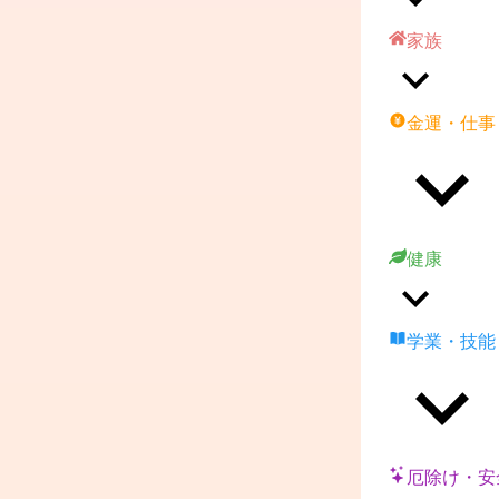
家族
金運・仕事
健康
学業・技能
厄除け・安