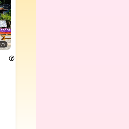
1
/
5