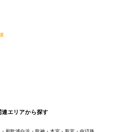
運
関連エリアから探す
太・和歌浦
白浜・龍神・本宮・新宮・中辺路