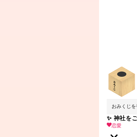
おみくじを
✨ 神社を
恋愛