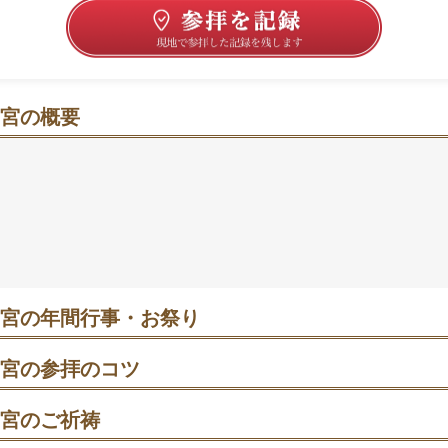
宮の概要
で歴史と美を感じる神社
は、和歌山県和歌山市にある神社です。
創建で、江戸幕府初代将軍の徳川家康と紀州藩初代藩主の徳川
りしています。
段の石段を上った先には朱塗りの楼門があり、楼門から来た
海が一望できます。
先には極彩色に輝く豪華絢爛な社殿が鎮座しており、その見
宮の年間行事・お祭り
西の日光」「紀州の日光」とも称されています。
 歳旦祭｜新年最初の祭事として本殿で執り行われ、多くの初詣参拝客
宮の参拝のコツ
たら手水舎で清め、本殿へ進んでから一礼して参拝する。
宮のご祈祷
 交通安全祈願祭｜交通安全と厄除けを同時に祈る祭典。新年の安全を