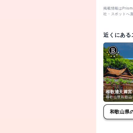
掲載情報はPri
社・スポットへ
七五三参り
3歳・5歳・7
着・羽織袴、
円）。
近くにある
和歌浦天満宮
和歌山県和歌山
和歌山県