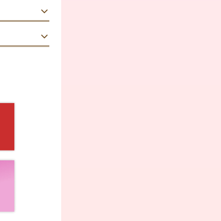
切り替える。
で可。拝殿での
合える一日で
40代
女性
って海側を眺
所要約30分、
賞してから参
約30分、平服
000円）。
帯を持参できま
20分。お子さ