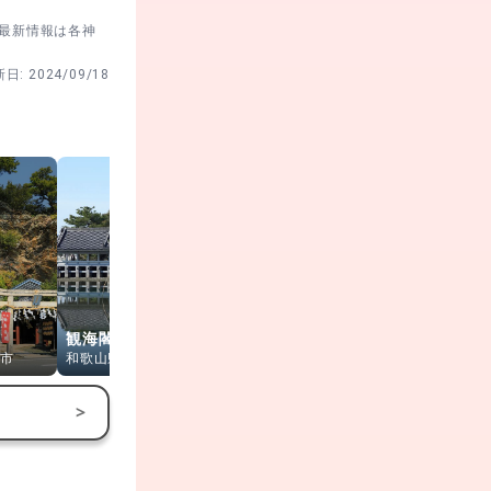
。最新情報は各神
新日:
2024/09/18
。お子さまは祝
穂料8,000
観海閣
番所庭園
雑賀崎灯台
市
和歌山県和歌山市
和歌山県和歌山市
和歌山県和歌
>