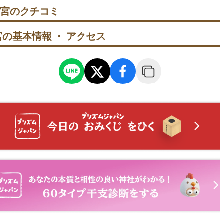
合格祈願
ペースで、途中で立ち止まって深呼吸。きつければ緩やかな坂道に
宮のクチコミ
格祈願。事前予約のうえ受付9:00〜16:30、所要は約30分、平服
 元始祭｜新年3日に執り行われる祝祭。本殿での神事に心静かに向き
楓の木前で祈ることにも対応しています（初穂料8,000円）。
途中で楼門の外へ出て、階段上の安全な位置に立ち止まり、振り返
の基本情報 ・ アクセス
願
動車・自転車・バイク等）の祈願。事前予約、9:00〜16:30受付、
に楼門まわりをひと巡りし、紋や彫刻を見つけたら立ち止まって鑑
輛のお祓い希望は相談のうえ対応（初穂料8,000円）。
回りにあわせた厄除けの祈願。事前予約、9:00〜16:30受付、所要
2歳・女性33歳の厄年での参拝が多いと案内されています（初穂料8,
願。事前予約、9:00〜16:30受付、所要約30分。安産祈願用の腹
妊娠5か月）に参拝する人が多い案内です（初穂料8,000円）。
健やかな成長を願う初宮詣。事前予約、9:00〜16:30受付、所要約
保護者は平服での参拝案内。初穂料は10,000円以上です。