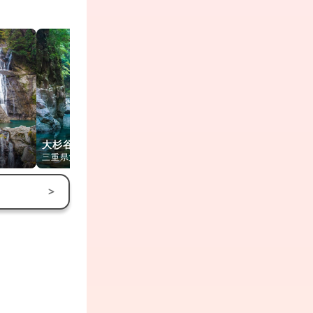
大杉谷
中の滝
楯ヶ崎
三重県大台町
奈良県上北山村
三重県熊野市
>