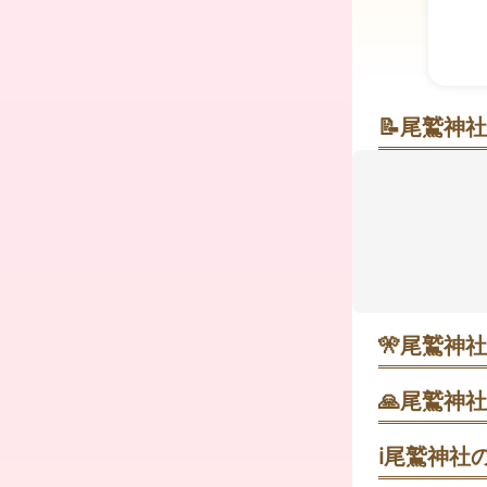
📝
尾鷲神社
夫婦楠（ふ
熊野古道の
るような空気
とが目立ち、
中に立ち寄り
拝の流れを
木々のそば
🎌
尾鷲神社
1月〜3月 
落ち着きやす
🙏
尾鷲神社
鳥居の前で一
ℹ️
尾鷲神社の
2月1〜5日
い場合は早朝