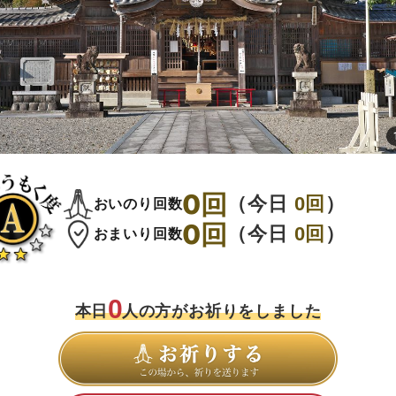
0
回
（今日
0
回
）
おいのり回数
0
回
（今日
0
回
）
おまいり回数
0
本日
人の方がお祈りをしました