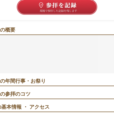
の概要
うふくす）の緑に包まれて、ご縁と守りをそっと願う時間
峠道のふもと
にあり、**対（つい）の夫婦楠（ふうふくす）*
感が魅力です。良縁成就や夫婦円満、子宝・安産など“ご縁
勝負運や厄除けを願う人もいるようです。駅から徒歩約20
やすい距離感もポイント👣🍀。敷地は広すぎないため、短
組み立てやすいかもしれません。平日の日中や朝早めは落ち
で深呼吸したくなることも。
の年間行事・お祭り
合格祈願の参拝が増えやすい時期｜白馬像まわりは混むことも。早朝
いと言われます。
の参拝のコツ
礼→手水舎で清める→本殿へ参拝、の順で回ります。
基本情報 ・ アクセス
 例祭「ヤーヤ祭（やーやまつり）」｜夜間から混雑しやすいため、静
が狙い目と紹介されています。