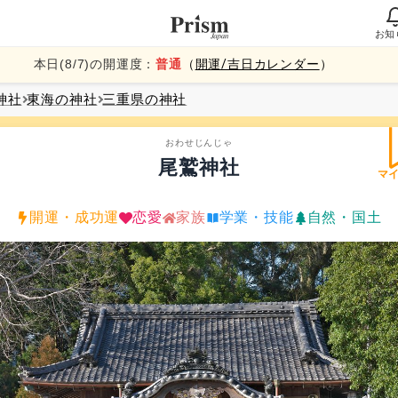
お知
本日(
8
/
7
)の開運度：
普通
（
開運/吉日カレンダー
）
神社
東海
の神社
三重県
の神社
おわせじんじゃ
尾鷲神社
マ
開運・成功運
恋愛
家族
学業・技能
自然・国土