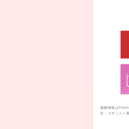
本殿でお参り
本殿参拝→白
祭礼期間に行
掲載情報はPri
社・スポットへ