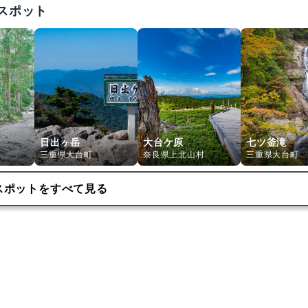
スポット
日出ヶ岳
大台ケ原
七ツ釜滝
三重県大台町
奈良県上北山村
三重県大台町
スポットをすべて見る