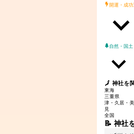
開運・成功
自然・国土
🗾
神社
を
東海
三重県
津・久居・
見
全国
📝 神