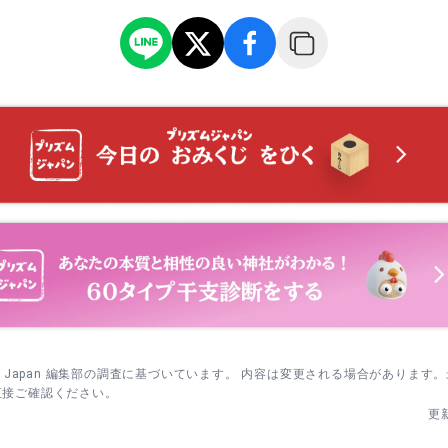
したあと、夫婦楠の前へ→言い伝えに合わせて、こぶにそっと触れ
馬像の前で一礼→お願いごとを短くまとめて祈ります。
く場合は、早朝に参拝→混み始める前に本殿と見どころを回ります
sm Japan 編集部の調査に基づいています。 内容は変更される場合があります
直接ご確認ください。
更