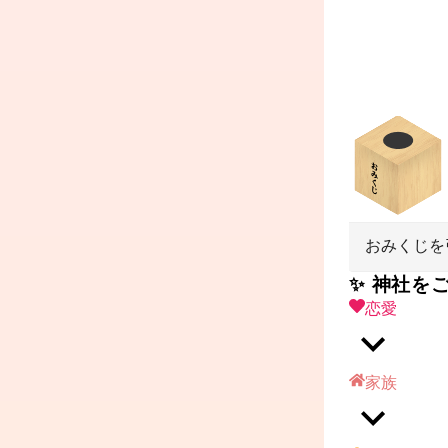
おみくじを
✨ 神社を
恋愛
家族