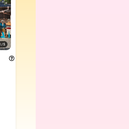
1
/
5