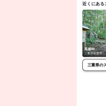
近くにある
馬越峠
三重県尾鷲市
三重県
の