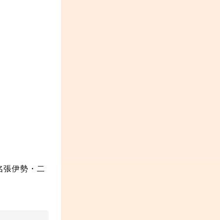
名張
伊勢・二